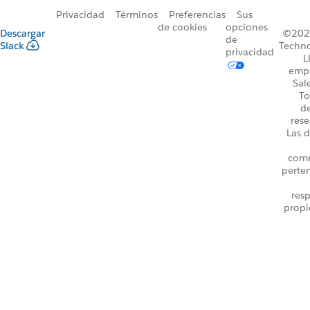
Privacidad
Términos
Preferencias
Sus
de cookies
opciones
Descargar
©2026
de
Slack
Techno
privacidad
L
emp
Sal
To
d
rese
Las d
come
perte
resp
propi