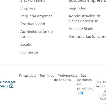
Búsqueda empresari
Slack o Teams
Seguridad
Empresa
Administración de
Pequeña empresa
claves Enterprise
Productividad
Atlas de Slack
Administración de
Ver todas las funcion
tareas
Escala
Confianza
Privacidad
Términos
Preferencias
Sus
de cookies
opciones
Descargar
©2026
de
Slack
Techno
privacidad
L
emp
Sal
To