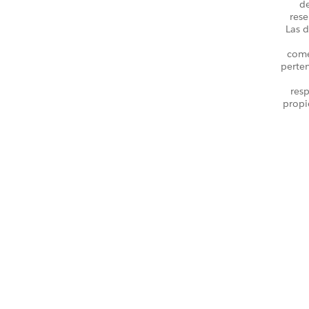
d
rese
Las d
come
perte
resp
propi