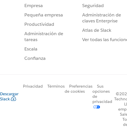
Seguridad
Empresa
Administración de
Pequeña empresa
claves Enterprise
Productividad
Atlas de Slack
Administración de
Ver todas las funcion
tareas
Escala
Confianza
Privacidad
Términos
Preferencias
Sus
de cookies
opciones
Descargar
©2026
de
Slack
Techno
privacidad
L
emp
Sal
To
d