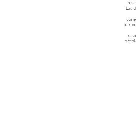
rese
Las d
come
perte
resp
propi