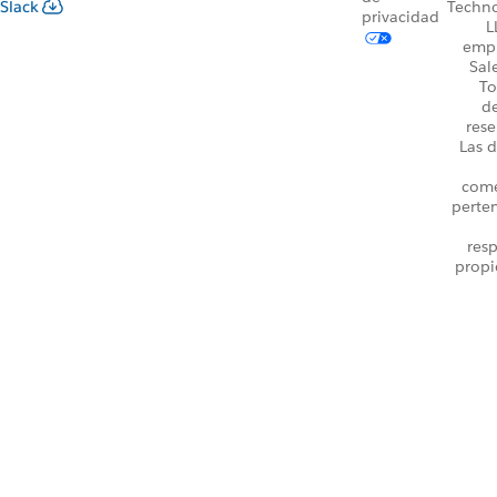
Slack
Techno
privacidad
L
emp
Sal
To
d
rese
Las d
come
perte
resp
propi