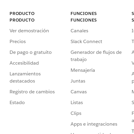
PRODUCTO
FUNCIONES
PRODUCTO
FUNCIONES
Ver demostración
Canales
I
Precios
Slack Connect
T
De pago o gratuito
Generador de flujos de
A
trabajo
Accesibilidad
Mensajería
Lanzamientos
destacados
Juntas
Registro de cambios
Canvas
Estado
Listas
Clips
F
a
Apps e integraciones