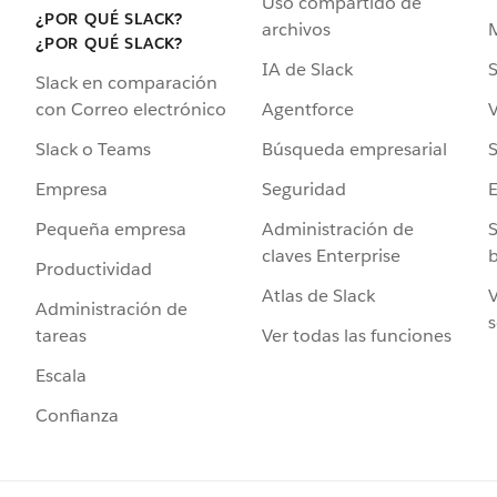
Uso compartido de
¿POR QUÉ SLACK?
archivos
¿POR QUÉ SLACK?
IA de Slack
S
Slack en comparación
Agentforce
V
con Correo electrónico
Búsqueda empresarial
S
Slack o Teams
Seguridad
Empresa
Administración de
S
Pequeña empresa
claves Enterprise
b
Productividad
Atlas de Slack
V
Administración de
s
Ver todas las funciones
tareas
Escala
Confianza