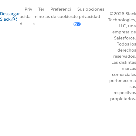
Priv
Tér
Preferenci
Sus opciones
Descargar
©2026 Slack
acida
mino
as de cookies
de privacidad
Slack
Technologies,
d
s
LLC, una
empresa de
Salesforce.
Todos los
derechos
reservados.
Las distintas
marcas
comerciales
pertenecen a
sus
respectivos
propietarios.