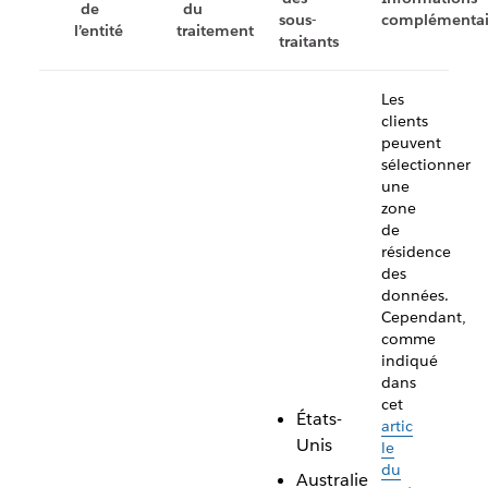
de
du
sous-
complémentai
l’entité
traitement
traitants
Les
clients
peuvent
sélectionner
une
zone
de
résidence
des
données.
Cependant,
comme
indiqué
dans
cet
États-
artic
Unis
le
du
Australie