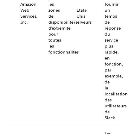
Amazon
les
fournir
Web
zones
États-
un
Services,
de
Unis
temps
Inc.
disponibilité/serveurs
de
d’extrémité
réponse
pour
du
toutes
service
les
plus
fonctionnalités
rapide,
en
fonction,
par
exemple,
de
la
localisation
des
utilisateurs
de
Slack.
Les