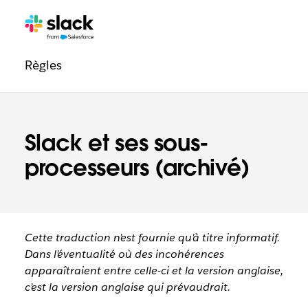
Navigation
Pages
supplémentaires
légale
Règles
Slack et ses sous-
processeurs (archivé)
Cette traduction n’est fournie qu’à titre informatif.
Dans l’éventualité où des incohérences
apparaîtraient entre celle-ci et la version anglaise,
c’est la version anglaise qui prévaudrait.