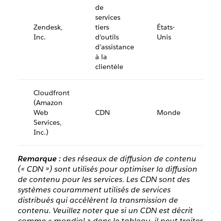
de
services
Zendesk,
tiers
États-
Inc.
d’outils
Unis
d’assistance
à la
clientèle
Cloudfront
(Amazon
Web
CDN
Monde
Services,
Inc.)
Remarque :
des réseaux de diffusion de contenu
(« CDN ») sont utilisés pour optimiser la diffusion
de contenu pour les services. Les CDN sont des
systèmes couramment utilisés de services
distribués qui accélèrent la transmission de
contenu. Veuillez noter que si un CDN est décrit
comme « mondial » dans le tableau, il peut traiter