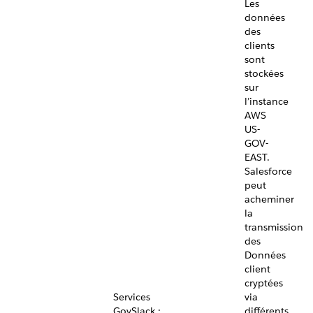
Les
données
des
clients
sont
stockées
sur
l’instance
AWS
US-
GOV-
EAST.
Salesforce
peut
acheminer
la
transmission
des
Données
client
cryptées
Services
via
GovSlack :
différents