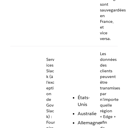
sont
sauvegardées
en
France,
et
vice
versa.
Les
Serv
données
ices
des
Slac
clients
k (à
peuvent
l’exc
être
epti
transmises
on
par
États-
de
n’importe
Unis
Gov
quelle
Slac
région
Australie
k) :
« Edge »
Four
Allemagne
afin