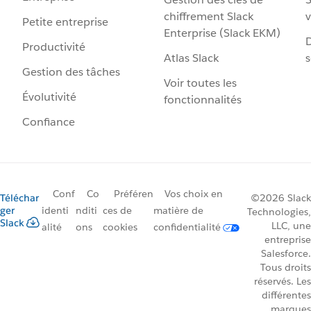
chiffrement Slack
v
Petite entreprise
Enterprise (Slack EKM)
D
Productivité
Atlas Slack
s
Gestion des tâches
Voir toutes les
Évolutivité
fonctionnalités
Confiance
Conf
Co
Préféren
Vos choix en
Téléchar
©2026 Slack
ger
identi
nditi
ces de
matière de
Technologies,
Slack
LLC, une
alité
ons
cookies
confidentialité
entreprise
Salesforce.
Tous droits
réservés. Les
différentes
marques