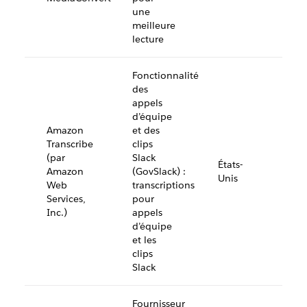
une
meilleure
lecture
Fonctionnalité
des
appels
d’équipe
Amazon
et des
Transcribe
clips
(par
Slack
États-
Amazon
(GovSlack) :
Unis
Web
transcriptions
Services,
pour
Inc.)
appels
d’équipe
et les
clips
Slack
Fournisseur