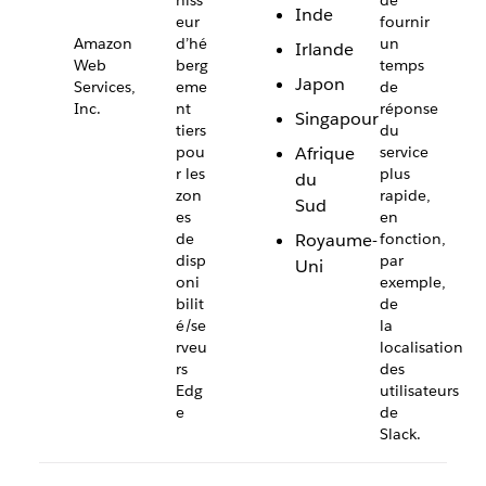
niss
de
Inde
eur
fournir
Amazon
d’hé
un
Irlande
Web
berg
temps
Japon
Services,
eme
de
Inc.
nt
réponse
Singapour
tiers
du
pou
Afrique
service
r les
plus
du
zon
rapide,
Sud
es
en
de
Royaume-
fonction,
disp
par
Uni
oni
exemple,
bilit
de
é/se
la
rveu
localisation
rs
des
Edg
utilisateurs
e
de
Slack.