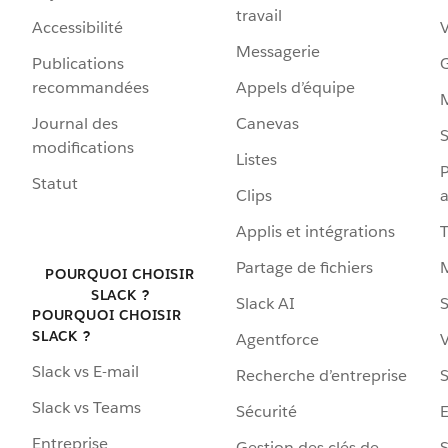
travail
Accessibilité
Messagerie
Publications
G
recommandées
Appels d’équipe
Journal des
Canevas
S
modifications
Listes
P
Statut
Clips
a
Applis et intégrations
Partage de fichiers
POURQUOI CHOISIR
SLACK ?
Slack AI
S
POURQUOI CHOISIR
SLACK ?
Agentforce
V
Slack vs E-mail
Recherche d’entreprise
S
Slack vs Teams
Sécurité
Entreprise
Gestion des clés de
S