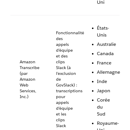
Uni
États-
Fonctionnalité
Unis
des
Australie
appels
d’équipe
Canada
et des
Amazon
clips
France
Transcribe
Slack (à
Allemagne
(par
l’exclusion
Amazon
de
Inde
Web
GovSlack) :
Japon
Services,
transcriptions
Inc.)
pour
Corée
appels
du
d’équipe
Sud
et les
clips
Royaume-
Slack