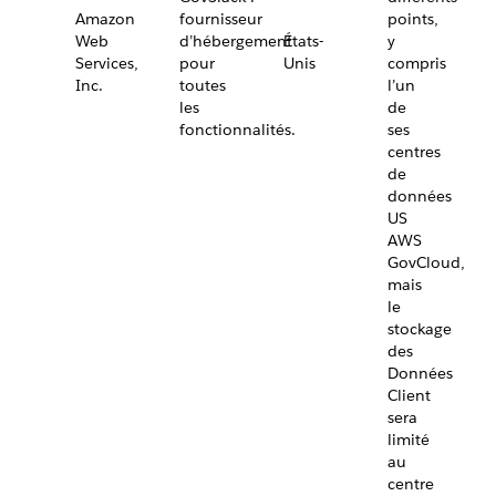
Amazon
fournisseur
points,
Web
d’hébergement
États-
y
Services,
pour
Unis
compris
Inc.
toutes
l’un
les
de
fonctionnalités.
ses
centres
de
données
US
AWS
GovCloud,
mais
le
stockage
des
Données
Client
sera
limité
au
centre