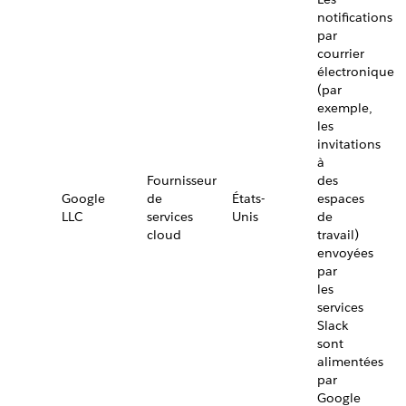
notifications
par
courrier
électronique
(par
exemple,
les
invitations
à
Fournisseur
des
Google
de
États-
espaces
LLC
services
Unis
de
cloud
travail)
envoyées
par
les
services
Slack
sont
alimentées
par
Google