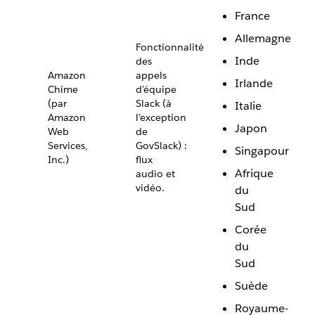
France
Allemagne
Fonctionnalité
Inde
des
Amazon
appels
Irlande
Chime
d’équipe
(par
Slack (à
Italie
Amazon
l’exception
Japon
Web
de
Services,
GovSlack) :
Singapour
Inc.)
flux
Afrique
audio et
vidéo.
du
Sud
Corée
du
Sud
Suède
Royaume-