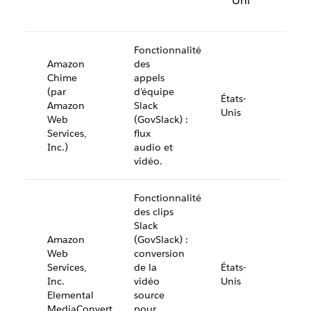
Uni
Fonctionnalité
Amazon
des
Chime
appels
(par
d’équipe
États-
Amazon
Slack
Unis
Web
(GovSlack) :
Services,
flux
Inc.)
audio et
vidéo.
Fonctionnalité
des clips
Slack
Amazon
(GovSlack) :
Web
conversion
Services,
de la
États-
Inc.
vidéo
Unis
Elemental
source
MediaConvert
pour