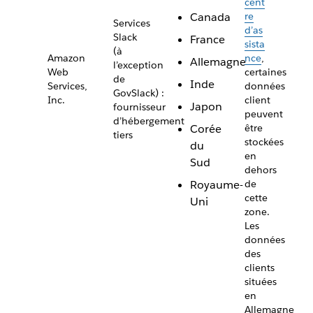
cent
Canada
re
Services
d’as
Slack
France
sista
(à
Amazon
nce
,
Allemagne
l’exception
Web
certaines
de
Inde
Services,
données
GovSlack) :
Inc.
client
Japon
fournisseur
peuvent
d’hébergement
Corée
être
tiers
stockées
du
en
Sud
dehors
Royaume-
de
cette
Uni
zone.
Les
données
des
clients
situées
en
Allemagne