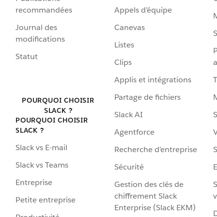
recommandées
Appels d’équipe
Journal des
Canevas
S
modifications
Listes
P
Statut
Clips
a
Applis et intégrations
Partage de fichiers
POURQUOI CHOISIR
SLACK ?
Slack AI
S
POURQUOI CHOISIR
SLACK ?
Agentforce
V
Slack vs E-mail
Recherche d’entreprise
S
Slack vs Teams
Sécurité
Entreprise
Gestion des clés de
S
chiffrement Slack
v
Petite entreprise
Enterprise (Slack EKM)
D