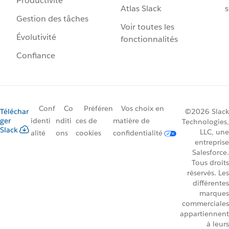
Productivité
Atlas Slack
s
Gestion des tâches
Voir toutes les
Évolutivité
fonctionnalités
Confiance
Conf
Co
Préféren
Vos choix en
Téléchar
©2026 Slack
ger
identi
nditi
ces de
matière de
Technologies,
Slack
LLC, une
alité
ons
cookies
confidentialité
entreprise
Salesforce.
Tous droits
réservés. Les
différentes
marques
commerciales
appartiennent
à leurs