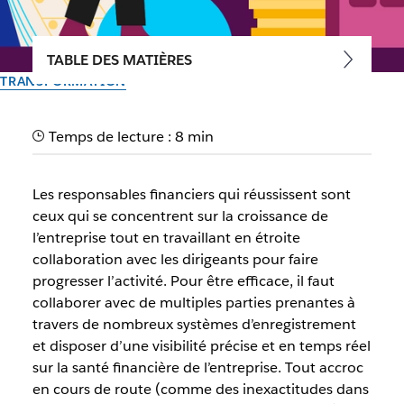
TABLE DES MATIÈRES
TRANSFORMATION
Trois façons dont Slack
Temps de lecture : 8 min
favorise la productivité des
équipes financières
Les responsables financiers qui réussissent sont
ceux qui se concentrent sur la croissance de
Les équipes financières de Salesforce utilisent Slack pour
l’entreprise tout en travaillant en étroite
accélérer le reporting, pour les approbations et pour la
collaboration avec les dirigeants pour faire
collaboration externe.
progresser l’activité. Pour être efficace, il faut
collaborer avec de multiples parties prenantes à
travers de nombreux systèmes d’enregistrement
Par l’équipe Slack
30 septembre 2025
et disposer d’une visibilité précise et en temps réel
sur la santé financière de l’entreprise. Tout accroc
en cours de route (comme des inexactitudes dans