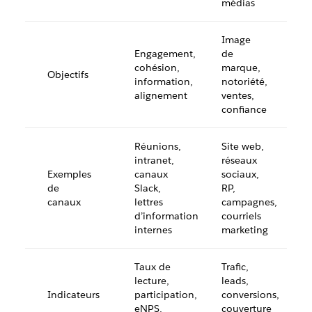
médias
Image
Engagement,
de
cohésion,
marque,
Objectifs
information,
notoriété,
alignement
ventes,
confiance
Réunions,
Site web,
intranet,
réseaux
Exemples
canaux
sociaux,
de
Slack,
RP,
canaux
lettres
campagnes,
d’information
courriels
internes
marketing
Taux de
Trafic,
lecture,
leads,
Indicateurs
participation,
conversions,
eNPS,
couverture