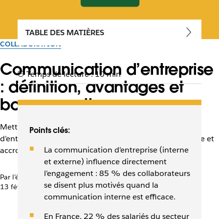
TABLE DES MATIÈRES
COLLABORATION
Communication d’entreprise
Temps de lecture : 10 min
: définition, avantages et
bonnes pratiques
Mettre à profit Slack pour améliorer la communication
Points clés:
d’entreprise est idéal pour favoriser la cohésion d’équipe et
La communication d’entreprise (interne
accroître la productivité.
et externe) influence directement
l’engagement : 85 % des collaborateurs
Par l’équipe Slack
se disent plus motivés quand la
13 février 2026
communication interne est efficace.
En France, 22 % des salariés du secteur