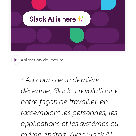
Résumé
et
fonctionnalités
de
recherche
Animation de lecture
« Au cours de la dernière
décennie, Slack a révolutionné
notre façon de travailler, en
rassemblant les personnes, les
applications et les systèmes au
même endroit. Avec Slack AI,