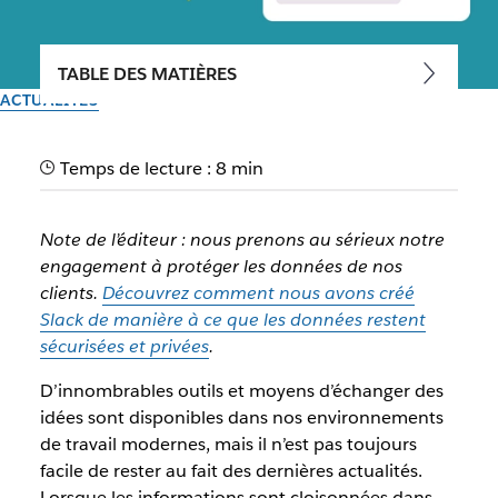
TABLE DES MATIÈRES
ACTUALITÉS
Slack AI est disponible
Temps de lecture : 8 min
Démarrez votre journée du bon pied grâce à nos nouvelles
gonctionnalités d’IA générative, disponible dès maintenant
Note de l’éditeur : nous prenons au sérieux notre
engagement à protéger les données de nos
clients.
Découvrez comment nous avons créé
Par l’équipe Slack
14 février 2024
Slack de manière à ce que les données restent
sécurisées et privées
.
D’innombrables outils et moyens d’échanger des
idées sont disponibles dans nos environnements
de travail modernes, mais il n’est pas toujours
facile de rester au fait des dernières actualités.
Lorsque les informations sont cloisonnées dans