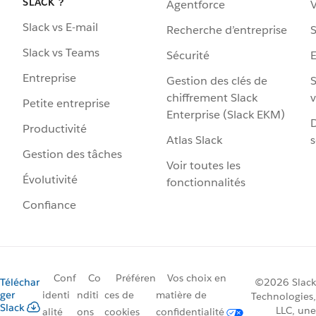
SLACK ?
Agentforce
V
Slack vs E-mail
Recherche d’entreprise
S
Slack vs Teams
Sécurité
Entreprise
Gestion des clés de
S
chiffrement Slack
v
Petite entreprise
Enterprise (Slack EKM)
D
Productivité
Atlas Slack
s
Gestion des tâches
Voir toutes les
Évolutivité
fonctionnalités
Confiance
Conf
Co
Préféren
Vos choix en
Téléchar
©2026 Slack
ger
identi
nditi
ces de
matière de
Technologies,
Slack
LLC, une
alité
ons
cookies
confidentialité