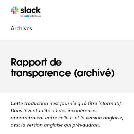
Navigation
Pages
supplémentaires
légale
Archives
Rapport de
transparence (archivé)
Cette traduction n’est fournie qu’à titre informatif.
Dans l’éventualité où des incohérences
apparaîtraient entre celle-ci et la version anglaise,
c’est la version anglaise qui prévaudrait.