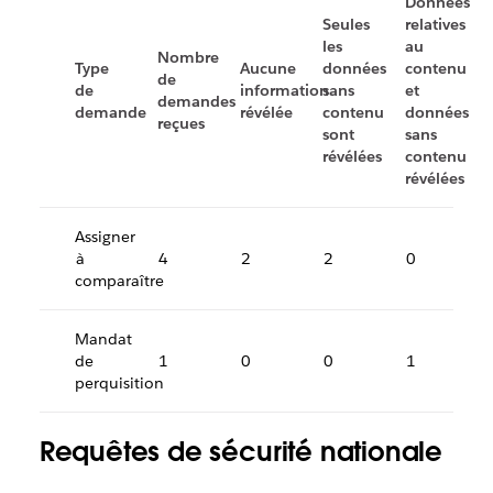
Données
Seules
relatives
les
au
Nombre
Type
Aucune
données
contenu
de
de
information
sans
et
demandes
demande
révélée
contenu
données
reçues
sont
sans
révélées
contenu
révélées
Assigner
à
4
2
2
0
comparaître
Mandat
de
1
0
0
1
perquisition
Requêtes de sécurité nationale