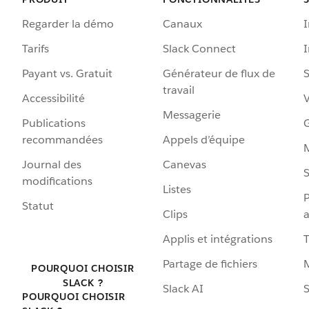
Regarder la démo
Canaux
I
Tarifs
Slack Connect
Payant vs. Gratuit
Générateur de flux de
S
travail
Accessibilité
Messagerie
Publications
G
recommandées
Appels d’équipe
Journal des
Canevas
S
modifications
Listes
P
Statut
Clips
a
Applis et intégrations
Partage de fichiers
POURQUOI CHOISIR
SLACK ?
Slack AI
S
POURQUOI CHOISIR