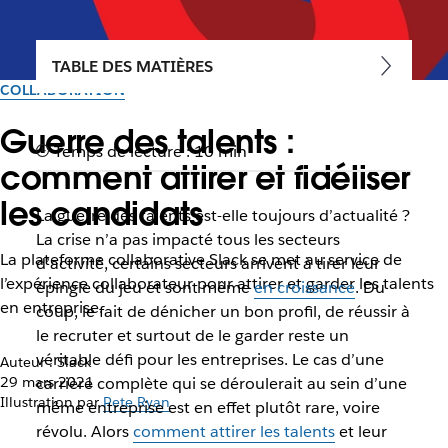
TABLE DES MATIÈRES
COLLABORATION
Guerre des talents :
Temps de lecture : 10 min
comment attirer et fidéliser
les candidats
La guerre des talents est-elle toujours d’actualité ?
La crise n’a pas impacté tous les secteurs
La plateforme collaborative Slack se met au service de
d’activité, certains secteurs arrivent à tirer leur
l’expérience collaborateur pour attirer et garder les talents
épingle du jeu et sont même
en croissance
. Du
en entreprise.
coup, le fait de dénicher un bon profil, de réussir à
le recruter et surtout de le garder reste un
véritable défi pour les entreprises. Le cas d’une
Auteur : Slack
29 mars 2021
carrière complète qui se déroulerait au sein d’une
Illustration par
Pete Ryan
même entreprise est en effet plutôt rare, voire
révolu. Alors
comment attirer les talents
et leur