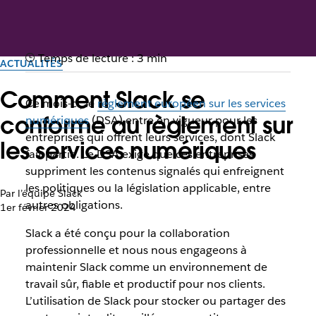
Temps de lecture : 3 min
ACTUALITÉS
Comment Slack se
Ce mois-ci, le
règlement européen sur les services
conforme au règlement sur
numériques
(DSA) entre en vigueur pour les
entreprises qui offrent leurs services, dont Slack
les services numériques
fait partie. Le DSA exige que ces entreprises
suppriment les contenus signalés qui enfreignent
les politiques ou la législation applicable, entre
Par l’équipe Slack
autres obligations.
1er février 2024
Slack a été conçu pour la collaboration
professionnelle et nous nous engageons à
maintenir Slack comme un environnement de
travail sûr, fiable et productif pour nos clients.
L’utilisation de Slack pour stocker ou partager des