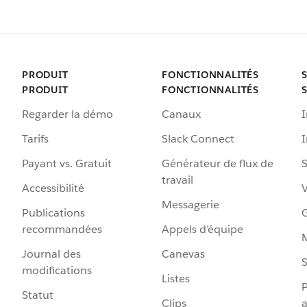
PRODUIT
FONCTIONNALITÉS
PRODUIT
FONCTIONNALITÉS
Regarder la démo
Canaux
I
Tarifs
Slack Connect
Payant vs. Gratuit
Générateur de flux de
S
travail
Accessibilité
Messagerie
Publications
G
recommandées
Appels d’équipe
Journal des
Canevas
S
modifications
Listes
P
Statut
Clips
a