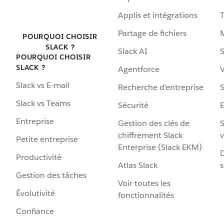
Applis et intégrations
Partage de fichiers
POURQUOI CHOISIR
SLACK ?
Slack AI
S
POURQUOI CHOISIR
SLACK ?
Agentforce
V
Slack vs E-mail
Recherche d’entreprise
S
Slack vs Teams
Sécurité
Entreprise
Gestion des clés de
S
chiffrement Slack
v
Petite entreprise
Enterprise (Slack EKM)
D
Productivité
Atlas Slack
s
Gestion des tâches
Voir toutes les
Évolutivité
fonctionnalités
Confiance