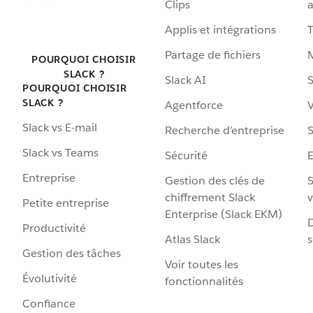
Clips
a
Applis et intégrations
Partage de fichiers
POURQUOI CHOISIR
SLACK ?
Slack AI
S
POURQUOI CHOISIR
SLACK ?
Agentforce
V
Slack vs E-mail
Recherche d’entreprise
S
Slack vs Teams
Sécurité
Entreprise
Gestion des clés de
S
chiffrement Slack
v
Petite entreprise
Enterprise (Slack EKM)
D
Productivité
Atlas Slack
s
Gestion des tâches
Voir toutes les
Évolutivité
fonctionnalités
Confiance