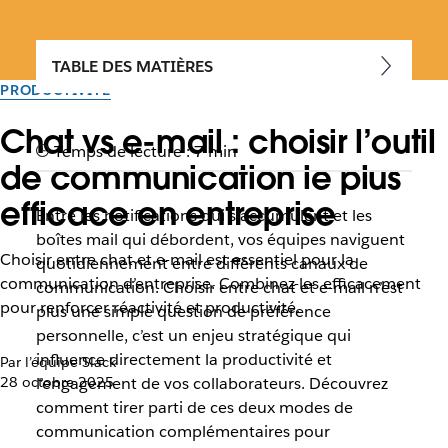
TABLE DES MATIÈRES
PRODUCTIVITÉ
Chat vs e-mail : choisir l’outil
Temps de lecture : 7 min
de communication le plus
efficace en entreprise
Entre les notifications qui s’accumulent et les
boîtes mail qui débordent, vos équipes naviguent
Choisir entre chat et e-mail est essentiel pour la
quotidiennement entre différents canaux de
communication d’entreprise. Combinez-les efficacement
communication. Choisir entre chat et e-mail n’est
pour renforcer réactivité et productivité.
plus une simple question de préférence
personnelle, c’est un enjeu stratégique qui
influence directement la productivité et
Par l’équipe Slack
28 octobre 2025
l’engagement de vos collaborateurs. Découvrez
comment tirer parti de ces deux modes de
communication complémentaires pour