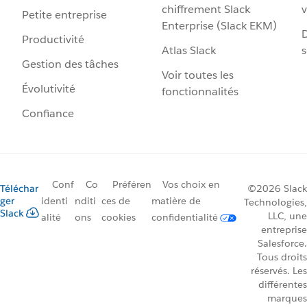
chiffrement Slack
v
Petite entreprise
Enterprise (Slack EKM)
D
Productivité
Atlas Slack
s
Gestion des tâches
Voir toutes les
Évolutivité
fonctionnalités
Confiance
Conf
Co
Préféren
Vos choix en
Téléchar
©2026 Slack
ger
identi
nditi
ces de
matière de
Technologies,
Slack
LLC, une
alité
ons
cookies
confidentialité
entreprise
Salesforce.
Tous droits
réservés. Les
différentes
marques