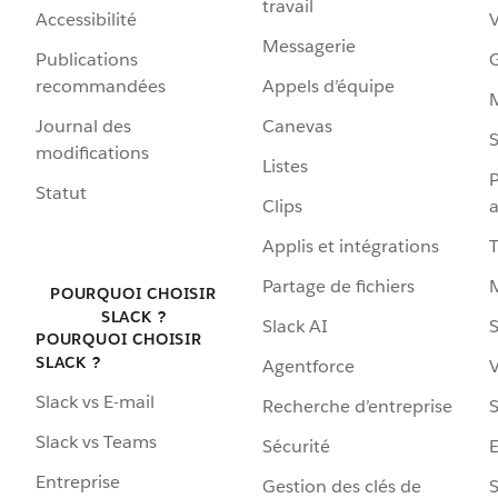
travail
Accessibilité
Messagerie
Publications
G
recommandées
Appels d’équipe
Journal des
Canevas
S
modifications
Listes
P
Statut
Clips
a
Applis et intégrations
Partage de fichiers
POURQUOI CHOISIR
SLACK ?
Slack AI
S
POURQUOI CHOISIR
SLACK ?
Agentforce
V
Slack vs E-mail
Recherche d’entreprise
S
Slack vs Teams
Sécurité
Entreprise
Gestion des clés de
S