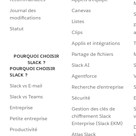
Journal des
Canevas
S
modifications
Listes
P
Statut
Clips
a
Applis et intégrations
Partage de fichiers
POURQUOI CHOISIR
SLACK ?
Slack AI
S
POURQUOI CHOISIR
SLACK ?
Agentforce
V
Slack vs E-mail
Recherche d’entreprise
S
Slack vs Teams
Sécurité
Entreprise
Gestion des clés de
S
chiffrement Slack
v
Petite entreprise
Enterprise (Slack EKM)
D
Productivité
Atlas Slack
s