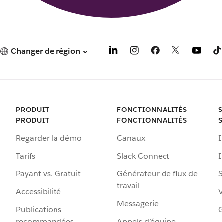
Changer de région
PRODUIT
FONCTIONNALITÉS
PRODUIT
FONCTIONNALITÉS
Regarder la démo
Canaux
I
Tarifs
Slack Connect
Payant vs. Gratuit
Générateur de flux de
S
travail
Accessibilité
Messagerie
Publications
G
recommandées
Appels d’équipe