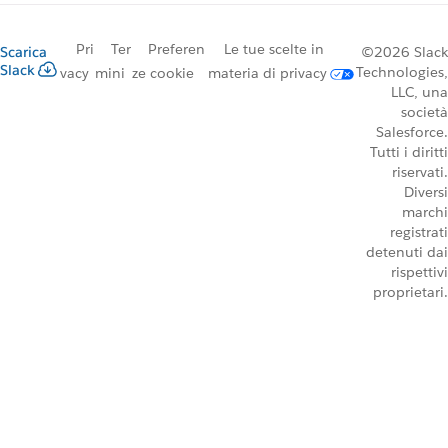
Pri
Ter
Preferen
Le tue scelte in
Scarica
©2026 Slack
Slack
Technologies,
vacy
mini
ze cookie
materia di privacy
LLC, una
società
Salesforce.
Tutti i diritti
riservati.
Diversi
marchi
registrati
detenuti dai
rispettivi
proprietari.