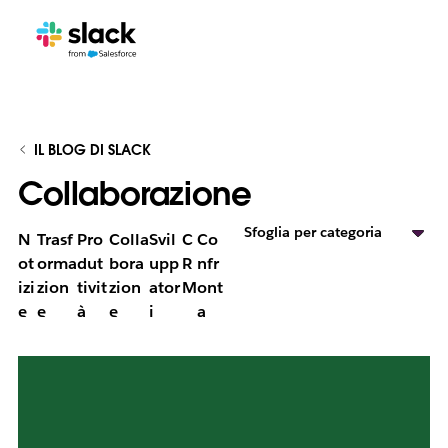
IL BLOG DI SLACK
Collaborazione
Sfoglia per categoria
N
Trasf
Pro
Colla
Svil
C
Co
ot
orma
dut
bora
upp
R
nfr
izi
zion
tivit
zion
ator
M
ont
e
e
à
e
i
a