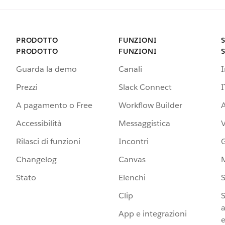
PRODOTTO
FUNZIONI
PRODOTTO
FUNZIONI
Guarda la demo
Canali
Prezzi
Slack Connect
I
A pagamento o Free
Workflow Builder
A
Accessibilità
Messaggistica
Rilasci di funzioni
Incontri
G
Changelog
Canvas
Stato
Elenchi
S
Clip
S
a
App e integrazioni
e