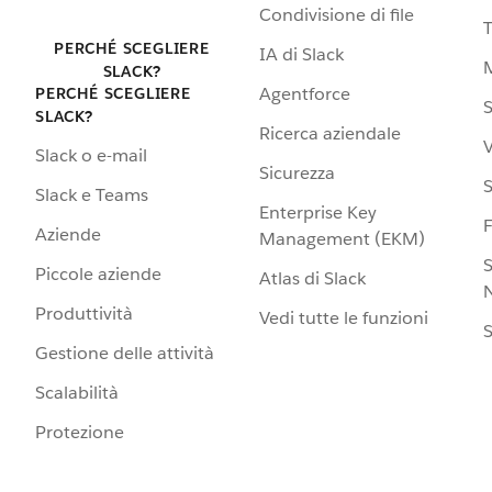
Condivisione di file
PERCHÉ SCEGLIERE
IA di Slack
SLACK?
Agentforce
PERCHÉ SCEGLIERE
S
SLACK?
Ricerca aziendale
V
Slack o e-mail
Sicurezza
S
Slack e Teams
Enterprise Key
Aziende
Management (EKM)
S
Piccole aziende
Atlas di Slack
N
Produttività
Vedi tutte le funzioni
S
Gestione delle attività
Scalabilità
Protezione