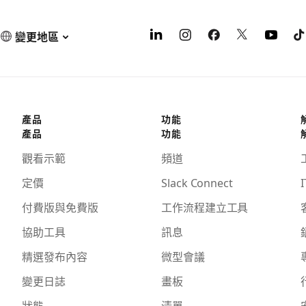
變更地區
產品
功能
產品
功能
觀看示範
頻道
定價
Slack Connect
I
付費版與免費版
工作流程建立工具
協助工具
訊息
精選發布內容
微型會議
變更日誌
畫板
狀態
清單