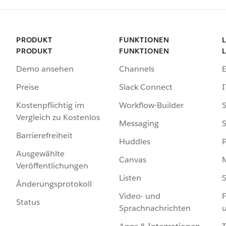
PRODUKT
FUNKTIONEN
PRODUKT
FUNKTIONEN
Demo ansehen
Channels
Preise
Slack Connect
I
Kostenpflichtig im
Workflow-Builder
S
Vergleich zu Kostenlos
Messaging
S
Barrierefreiheit
Huddles
Ausgewählte
Canvas
Veröffentlichungen
Listen
S
Änderungsprotokoll
Video- und
F
Status
Sprachnachrichten