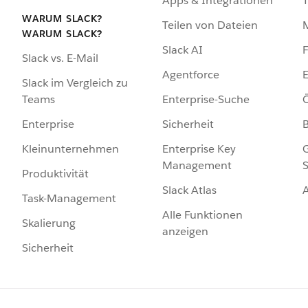
Apps & Integrationen
WARUM SLACK?
Teilen von Dateien
WARUM SLACK?
Slack AI
F
Slack vs. E-Mail
Agentforce
E
Slack im Vergleich zu
Enterprise-Suche
Ö
Teams
Sicherheit
Enterprise
Enterprise Key
G
Kleinunternehmen
Management
S
Produktivität
Slack Atlas
Task-Management
Alle Funktionen
Skalierung
anzeigen
Sicherheit