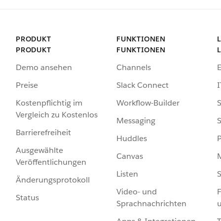
PRODUKT
FUNKTIONEN
PRODUKT
FUNKTIONEN
Demo ansehen
Channels
Preise
Slack Connect
I
Kostenpflichtig im
Workflow-Builder
S
Vergleich zu Kostenlos
Messaging
S
Barrierefreiheit
Huddles
Ausgewählte
Canvas
Veröffentlichungen
Listen
S
Änderungsprotokoll
Video- und
F
Status
Sprachnachrichten