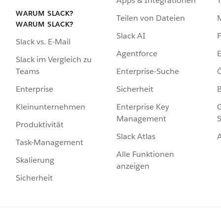
Apps & Integrationen
WARUM SLACK?
Teilen von Dateien
WARUM SLACK?
Slack AI
F
Slack vs. E-Mail
Agentforce
E
Slack im Vergleich zu
Enterprise-Suche
Ö
Teams
Sicherheit
Enterprise
Enterprise Key
G
Kleinunternehmen
Management
S
Produktivität
Slack Atlas
Task-Management
Alle Funktionen
Skalierung
anzeigen
Sicherheit