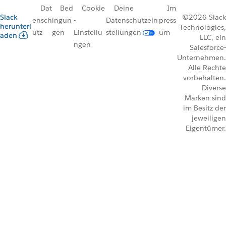
Dat
Bed
Cookie
Deine
Im
Slack
©2026 Slack
ensch
ingun
-
Datenschutzein
press
herunterl
Technologies,
utz
gen
Einstellu
stellungen
um
aden
LLC, ein
ngen
Salesforce-
Unternehmen.
Alle Rechte
vorbehalten.
Diverse
Marken sind
im Besitz der
jeweiligen
Eigentümer.