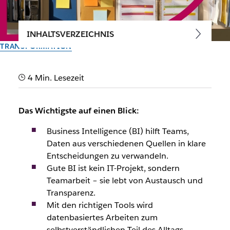
INHALTSVERZEICHNIS
TRANSFORMATION
Business Intelligence für
4 Min. Lesezeit
moderne Teams: Daten
clever nutzen
Das Wichtigste auf einen Blick:
Business Intelligence (BI) hilft Teams,
Vom Slack-Team
Daten aus verschiedenen Quellen in klare
1. Dezember 2025
Entscheidungen zu verwandeln.
Gute BI ist kein IT-Projekt, sondern
Teamarbeit – sie lebt von Austausch und
Transparenz.
Mit den richtigen Tools wird
datenbasiertes Arbeiten zum
selbstverständlichen Teil des Alltags.