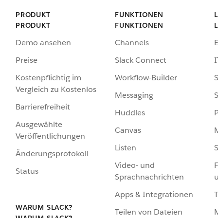
PRODUKT
FUNKTIONEN
PRODUKT
FUNKTIONEN
Demo ansehen
Channels
Preise
Slack Connect
I
Kostenpflichtig im
Workflow-Builder
S
Vergleich zu Kostenlos
Messaging
S
Barrierefreiheit
Huddles
Ausgewählte
Canvas
Veröffentlichungen
Listen
S
Änderungsprotokoll
Video- und
F
Status
Sprachnachrichten
Apps & Integrationen
WARUM SLACK?
Teilen von Dateien
WARUM SLACK?