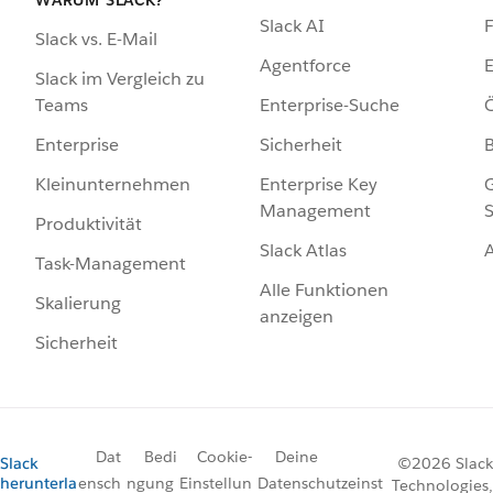
Slack AI
F
Slack vs. E-Mail
Agentforce
E
Slack im Vergleich zu
Enterprise-Suche
Ö
Teams
Sicherheit
Enterprise
Enterprise Key
G
Kleinunternehmen
Management
S
Produktivität
Slack Atlas
Task-Management
Alle Funktionen
Skalierung
anzeigen
Sicherheit
Dat
Bedi
Cookie-
Deine
Slack
©2026 Slack
herunterla
ensch
ngung
Einstellun
Datenschutzeinst
Technologies,