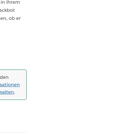
in ihrem
lackbot
en, ob er
nden
isationen
walten
.