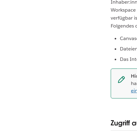
Inhaber:in
Workspace 
verfügbar i
Folgendes d
Canvase
Dateien
Das In
Hi
ha
ei
Zugriff 