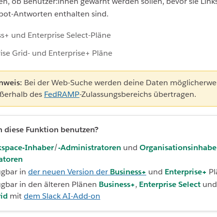
en, ob Benutzer:innen gewarnt werden sollen, bevor sie Links
kbot-Antworten enthalten sind.
s+ und Enterprise Select-Pläne
ise Grid- und Enterprise+ Pläne
nweis:
Bei der Web-Suche werden deine Daten möglicherwe
ßerhalb des
FedRAMP
-Zulassungsbereichs übertragen.
 diese Funktion benutzen?
space-Inhaber
/
-Administratoren
und
Organisationsinhabe
ratoren
ügbar in
der neuen Version der
Business+
und
Enterprise+
Pl
ügbar in den älteren Plänen
Business+
,
Enterprise Select
un
rid
mit
dem Slack AI-Add-on