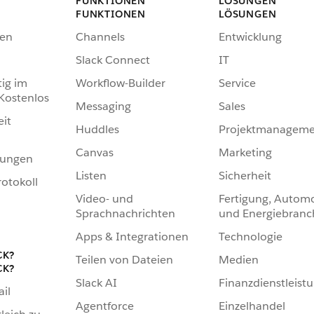
FUNKTIONEN
LÖSUNGEN
FUNKTIONEN
LÖSUNGEN
en
Channels
Entwicklung
Slack Connect
IT
tig im
Workflow-Builder
Service
 Kostenlos
Messaging
Sales
eit
Huddles
Projektmanageme
Canvas
Marketing
hungen
Listen
Sicherheit
otokoll
Video- und
Fertigung, Automo
Sprachnachrichten
und Energiebranc
Apps & Integrationen
Technologie
CK?
Teilen von Dateien
Medien
CK?
Slack AI
Finanzdienstleist
ail
Agentforce
Einzelhandel