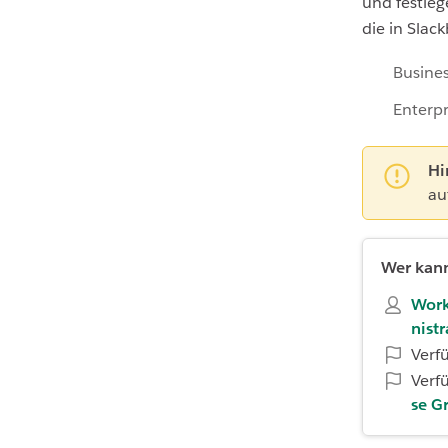
und festleg
die in Slac
Busines
Enterpr
Hi
au
Wer kann
Work
nist
Verf
Verf
se G