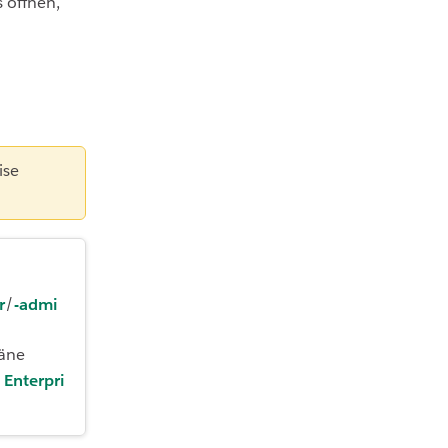
 öffnen,
ise
r
/
-admi
äne
d
Enterpri