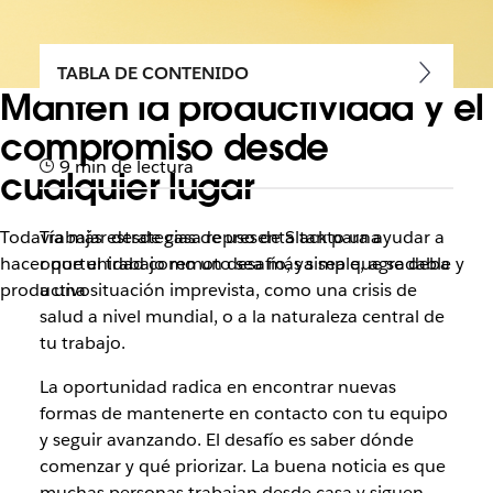
TABLA DE CONTENIDO
Mantén la productividad y el
compromiso desde
9 min de lectura
cualquier lugar
Todavía más estrategias de uso de Slack para ayudar a
Trabajar desde casa representa tanto una
hacer que el trabajo remoto sea más simple, agradable y
oportunidad como un desafío, ya sea que se deba
productivo
a una situación imprevista, como una crisis de
salud a nivel mundial, o a la naturaleza central de
tu trabajo.
La oportunidad radica en encontrar nuevas
formas de mantenerte en contacto con tu equipo
y seguir avanzando. El desafío es saber dónde
comenzar y qué priorizar. La buena noticia es que
muchas personas trabajan desde casa y siguen