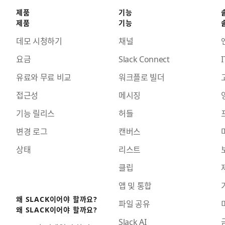
제품
기능
제품
기능
데모 시청하기
채널
요금
Slack Connect
I
유료와 무료 비교
워크플로 빌더
접근성
메시징
기능 릴리스
허들
변경 로그
캔버스
상태
리스트
클립
앱 및 통합
왜 SLACK이어야 할까요?
파일 공유
왜 SLACK이어야 할까요?
Slack AI