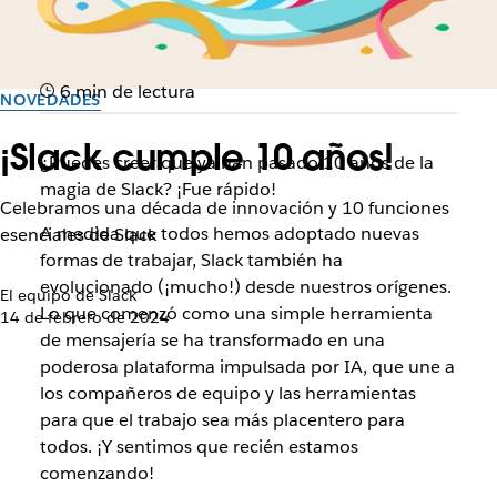
6 min de lectura
NOVEDADES
¡Slack cumple 10 años!
¿Puedes creer que ya han pasado 10 años de la
magia de Slack? ¡Fue rápido!
Celebramos una década de innovación y 10 funciones
A medida que todos hemos adoptado nuevas
esenciales de Slack
formas de trabajar, Slack también ha
evolucionado (¡mucho!) desde nuestros orígenes.
El equipo de Slack
Lo que comenzó como una simple herramienta
14 de febrero de 2024
de mensajería se ha transformado en una
poderosa plataforma impulsada por IA, que une a
los compañeros de equipo y las herramientas
para que el trabajo sea más placentero para
todos. ¡Y sentimos que recién estamos
comenzando!