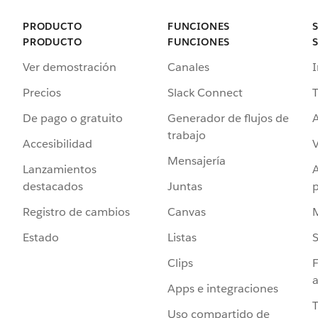
PRODUCTO
FUNCIONES
PRODUCTO
FUNCIONES
Ver demostración
Canales
I
Precios
Slack Connect
T
De pago o gratuito
Generador de flujos de
A
trabajo
Accesibilidad
Mensajería
Lanzamientos
destacados
Juntas
Registro de cambios
Canvas
Estado
Listas
Clips
F
a
Apps e integraciones
Uso compartido de