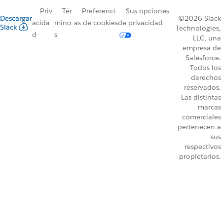
Priv
Tér
Preferenci
Sus opciones
Descargar
©2026 Slack
acida
mino
as de cookies
de privacidad
Slack
Technologies,
d
s
LLC, una
empresa de
Salesforce.
Todos los
derechos
reservados.
Las distintas
marcas
comerciales
pertenecen a
sus
respectivos
propietarios.