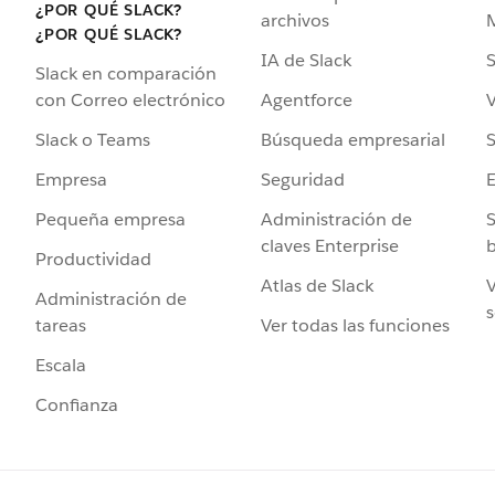
¿POR QUÉ SLACK?
archivos
¿POR QUÉ SLACK?
IA de Slack
S
Slack en comparación
Agentforce
V
con Correo electrónico
Búsqueda empresarial
S
Slack o Teams
Seguridad
Empresa
Administración de
S
Pequeña empresa
claves Enterprise
b
Productividad
Atlas de Slack
V
Administración de
s
Ver todas las funciones
tareas
Escala
Confianza