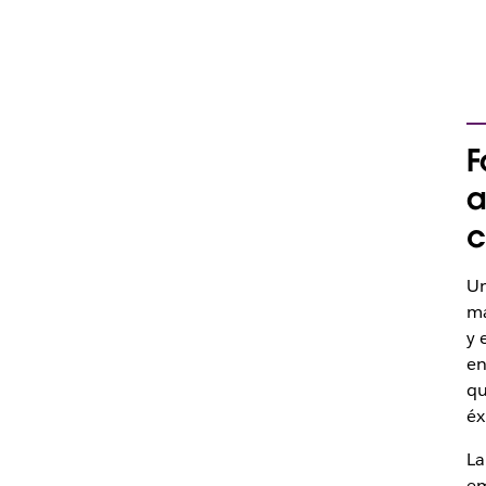
F
a
c
Un
má
y 
en
qu
éx
La
em