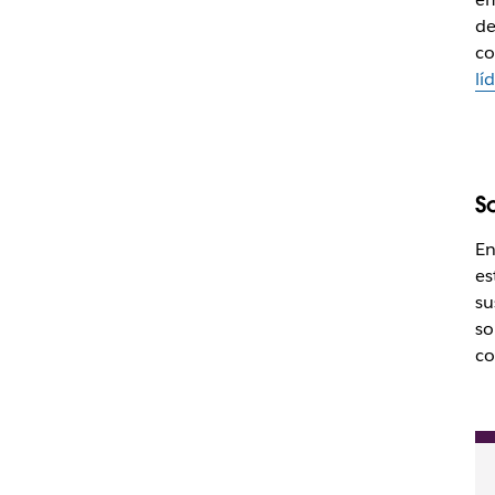
de
co
lí
S
En
es
su
so
co