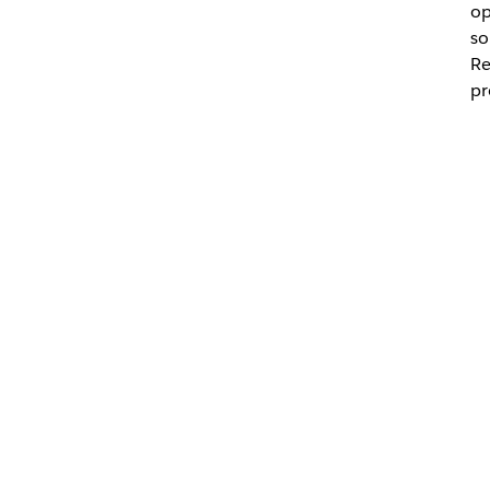
op
so
Re
pr