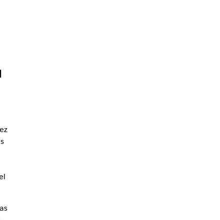
a
ez
s
el
as
s