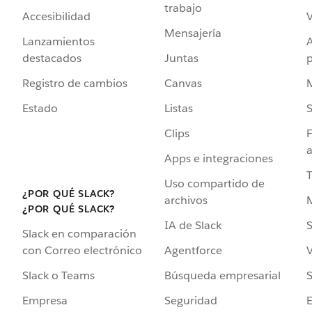
trabajo
Accesibilidad
Mensajería
Lanzamientos
destacados
Juntas
Registro de cambios
Canvas
Estado
Listas
Clips
F
a
Apps e integraciones
Uso compartido de
¿POR QUÉ SLACK?
archivos
¿POR QUÉ SLACK?
IA de Slack
S
Slack en comparación
Agentforce
V
con Correo electrónico
Búsqueda empresarial
S
Slack o Teams
Seguridad
Empresa