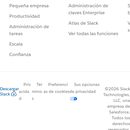
Administración de
S
Pequeña empresa
claves Enterprise
b
Productividad
Atlas de Slack
V
Administración de
s
Ver todas las funciones
tareas
Escala
Confianza
Priv
Tér
Preferenci
Sus opciones
Descargar
©2026 Slack
acida
mino
as de cookies
de privacidad
Slack
Technologies,
d
s
LLC, una
empresa de
Salesforce.
Todos los
derechos
reservados.