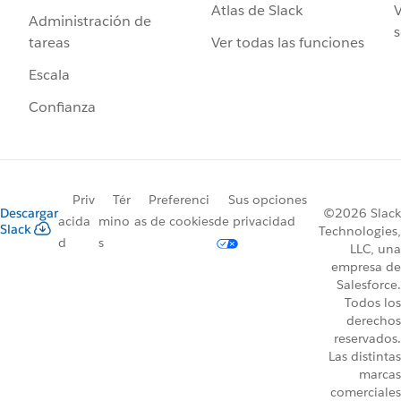
Atlas de Slack
V
Administración de
s
Ver todas las funciones
tareas
Escala
Confianza
Priv
Tér
Preferenci
Sus opciones
Descargar
©2026 Slack
acida
mino
as de cookies
de privacidad
Slack
Technologies,
d
s
LLC, una
empresa de
Salesforce.
Todos los
derechos
reservados.
Las distintas
marcas
comerciales