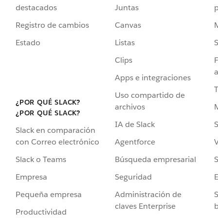
destacados
Juntas
Registro de cambios
Canvas
Estado
Listas
Clips
F
a
Apps e integraciones
Uso compartido de
¿POR QUÉ SLACK?
archivos
¿POR QUÉ SLACK?
IA de Slack
S
Slack en comparación
Agentforce
V
con Correo electrónico
Búsqueda empresarial
S
Slack o Teams
Seguridad
Empresa
Administración de
S
Pequeña empresa
claves Enterprise
b
Productividad