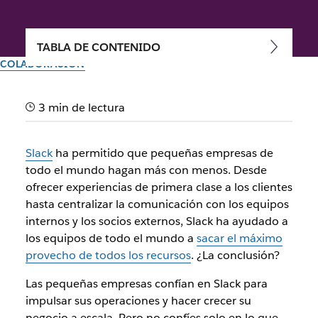
TABLA DE CONTENIDO
COLABORACIÓN
Pequeñas empresas, enorme
3 min de lectura
impacto: forma parte de la
comunidad hecha solo para
Slack
ha permitido que pequeñas empresas de
ti
todo el mundo hagan más con menos. Desde
ofrecer experiencias de primera clase a los clientes
hasta centralizar la comunicación con los equipos
Autor: Jacob Gross
internos y los socios externos, Slack ha ayudado a
15 de mayo de 2024
los equipos de todo el mundo a
sacar el máximo
Ilustración de Zoe Berger y Lauren Park
provecho de todos los recursos
. ¿La conclusión?
Las pequeñas empresas confían en Slack para
impulsar sus operaciones y hacer crecer su
negocio a escala. Pero no confíes solo en lo que