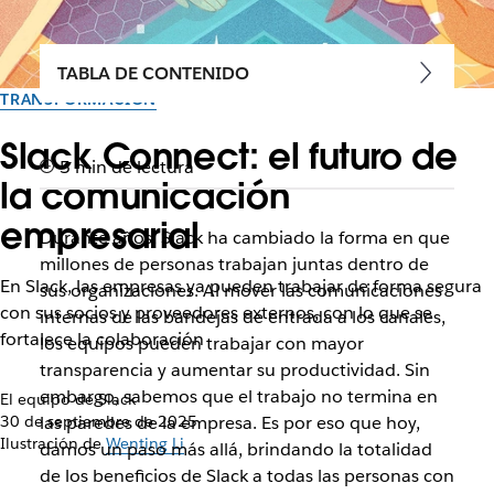
TABLA DE CONTENIDO
TRANSFORMACIÓN
Slack Connect: el futuro de
5 min de lectura
la comunicación
empresarial
Durante años, Slack ha cambiado la forma en que
millones de personas trabajan juntas dentro de
En Slack, las empresas ya pueden trabajar de forma segura
sus organizaciones. Al mover las comunicaciones
con sus socios y proveedores externos, con lo que se
internas de las bandejas de entrada a los canales,
fortalece la colaboración
los equipos pueden trabajar con mayor
transparencia y aumentar su productividad. Sin
embargo, sabemos que el trabajo no termina en
El equipo de Slack
30 de septiembre de 2025
las paredes de la empresa. Es por eso que hoy,
Ilustración de
Wenting Li
damos un paso más allá, brindando la totalidad
de los beneficios de Slack a todas las personas con