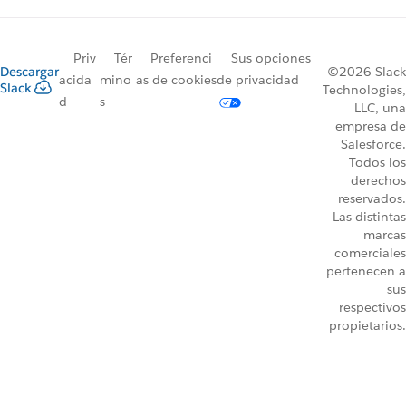
Priv
Tér
Preferenci
Sus opciones
Descargar
©2026 Slack
acida
mino
as de cookies
de privacidad
Slack
Technologies,
d
s
LLC, una
empresa de
Salesforce.
Todos los
derechos
reservados.
Las distintas
marcas
comerciales
pertenecen a
sus
respectivos
propietarios.