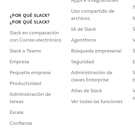
Apps e integraciones
Uso compartido de
¿POR QUÉ SLACK?
archivos
¿POR QUÉ SLACK?
IA de Slack
S
Slack en comparación
Agentforce
V
con Correo electrónico
Búsqueda empresarial
S
Slack o Teams
Seguridad
Empresa
Administración de
S
Pequeña empresa
claves Enterprise
b
Productividad
Atlas de Slack
V
Administración de
s
Ver todas las funciones
tareas
Escala
Confianza