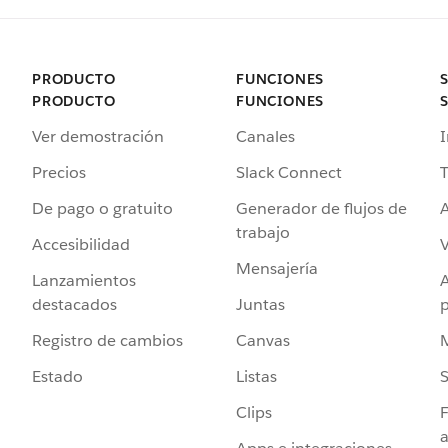
PRODUCTO
FUNCIONES
PRODUCTO
FUNCIONES
Ver demostración
Canales
I
Precios
Slack Connect
T
De pago o gratuito
Generador de flujos de
A
trabajo
Accesibilidad
Mensajería
Lanzamientos
destacados
Juntas
Registro de cambios
Canvas
Estado
Listas
Clips
F
a