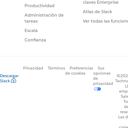
claves Enterprise
Productividad
Atlas de Slack
Administración de
Ver todas las funcion
tareas
Escala
Confianza
Privacidad
Términos
Preferencias
Sus
de cookies
opciones
Descargar
©2026
de
Slack
Techno
privacidad
L
emp
Sal
To
d
rese
Las d
come