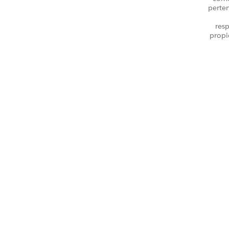
perte
resp
propi