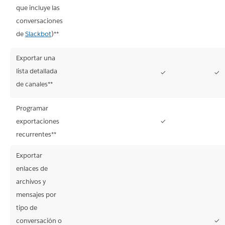
que incluye las
conversaciones
de
Slackbot
)**
Exportar una
lista detallada
✓
✓
No
No
de canales**
disponible
disponible
Programar
exportaciones
✓
No
No
N
recurrentes**
disponible
disponible
di
Exportar
enlaces de
archivos y
mensajes por
tipo de
conversación o
✓