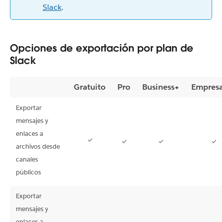
Slack
.
Opciones de exportación por plan de
Slack
Gratuito
Pro
Business+
Empresa
Exportar
mensajes y
enlaces a
✓
✓
✓
✓
archivos desde
canales
públicos
Exportar
mensajes y
enlaces a