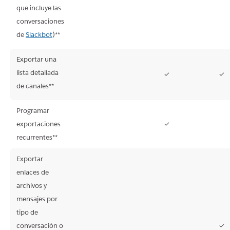
que incluye las
conversaciones
de
Slackbot
)**
Exportar una
lista detallada
✓
✓
No
No
de canales**
disponible
disponible
Programar
exportaciones
✓
No
No
N
recurrentes**
disponible
disponible
di
Exportar
enlaces de
archivos y
mensajes por
tipo de
conversación o
✓