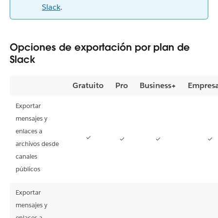
Slack
.
Opciones de exportación por plan de
Slack
Gratuito
Pro
Business+
Empresa
Exportar
mensajes y
enlaces a
✓
✓
✓
✓
archivos desde
canales
públicos
Exportar
mensajes y
enlaces a