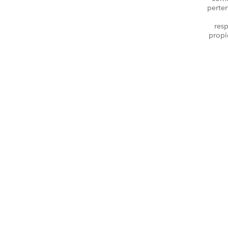
perte
resp
propi