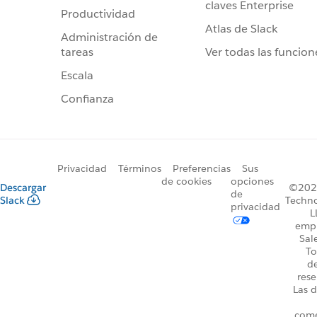
claves Enterprise
Productividad
Atlas de Slack
Administración de
Ver todas las funcion
tareas
Escala
Confianza
Privacidad
Términos
Preferencias
Sus
de cookies
opciones
Descargar
©2026
de
Slack
Techno
privacidad
L
emp
Sal
To
d
rese
Las d
come