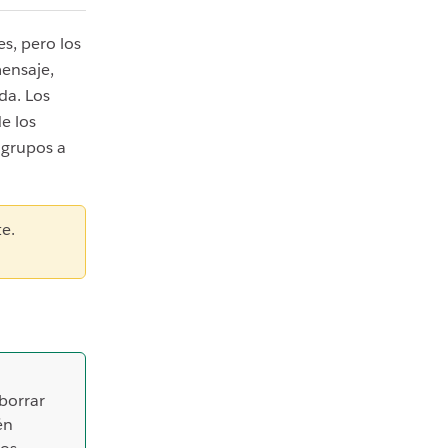
s, pero los
mensaje,
da. Los
e los
grupos a
e.
borrar
én