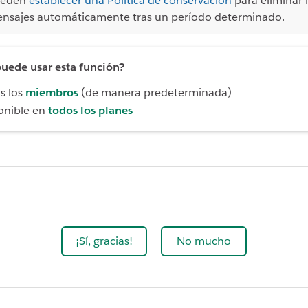
ueden
establecer una Política de conservación
para eliminar 
nsajes automáticamente tras un período determinado.
uede usar esta función?
s los
miembros
(de manera predeterminada)
onible en
todos los planes
¡Sí, gracias!
No mucho