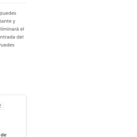
 puedes
tante y
liminará el
entrada del
 Puedes
Z
 de