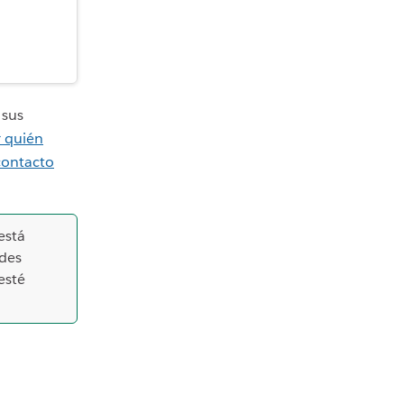
 sus
r quién
contacto
está
edes
esté