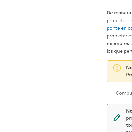
De manera 
propietari
ponte en c
propietario
miembros 
los que per
No
Pr
Compu
No
pr
to