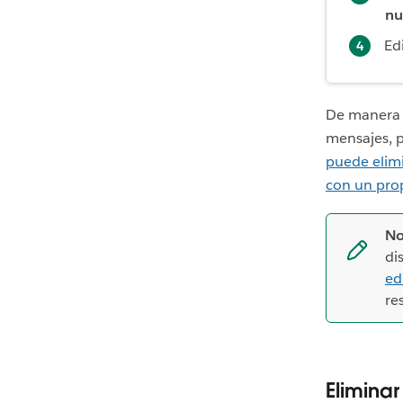
nu
Ed
De manera 
mensajes, 
puede elim
con un prop
No
di
ed
re
Elimina