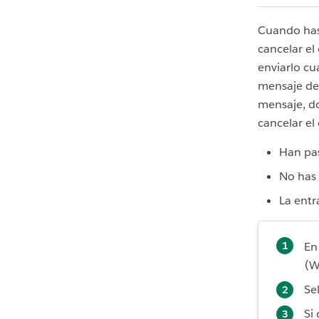
Cuando has
cancelar el
enviarlo cu
mensaje del
mensaje, do
cancelar el
Han pa
No has 
La entr
En
(W
Se
Si