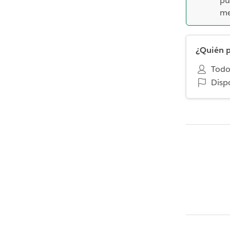
p
me
¿Quién p
Todo
Disp