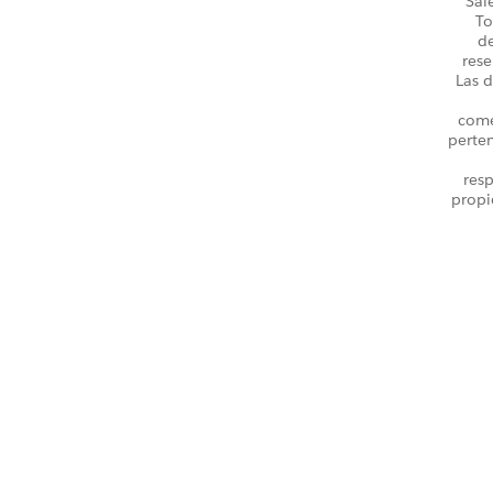
Sal
To
d
rese
Las d
come
perte
resp
propi