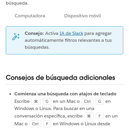
búsqueda.
Computadora
Dispositivo móvil
Consejo:
Activa
IA de Slack
para agregar
automáticamente filtros relevantes a tus
búsquedas.
Consejos de búsqueda adicionales
Comienza una búsqueda con atajos de teclado
Escribe
en un Mac o
en
⌘
G
Ctrl
G
Windows o Linux. Para buscar en una
conversación específica, escribe
en un
⌘
F
Mac o
en Windows o Linux desde
Ctrl
F