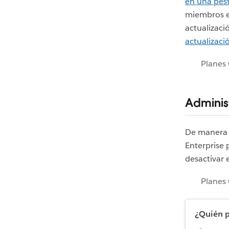
en una pes
miembros es
actualizaci
actualizaci
Planes 
Adminis
De manera 
Enterprise
desactivar 
Planes 
¿Quién p