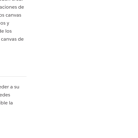
saciones de
los canvas
ios y
de los
 canvas de
der a su
uedes
ble la