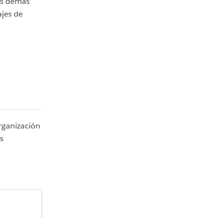
os demás
ajes de
rganización
s