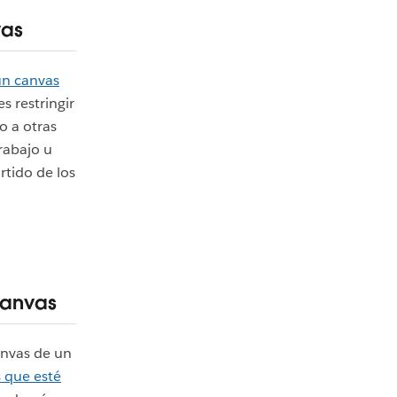
vas
un canvas
s restringir
o a otras
trabajo u
rtido de los
canvas
anvas de un
 que esté