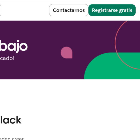
Iniciar sesión
Contactarnos
Registrarse gratis
abajo
icado!
Slack
eden crear