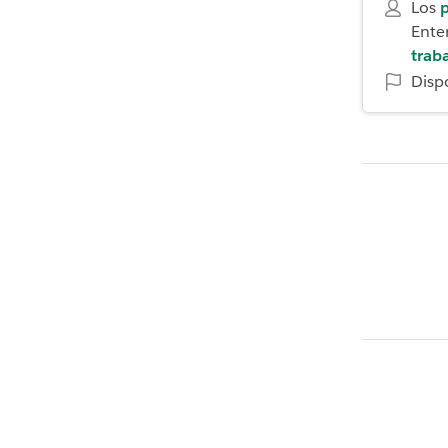
Los
p
Enter
trab
Disp