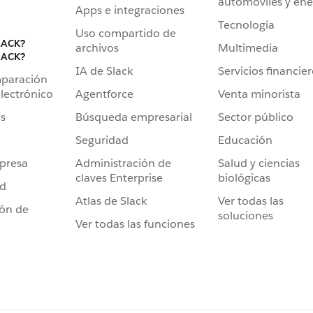
automóviles y ene
Apps e integraciones
Tecnología
Uso compartido de
LACK?
archivos
Multimedia
LACK?
IA de Slack
Servicios financie
mparación
Agentforce
Venta minorista
lectrónico
Búsqueda empresarial
Sector público
s
Seguridad
Educación
Administración de
Salud y ciencias
presa
claves Enterprise
biológicas
ad
Atlas de Slack
Ver todas las
ión de
soluciones
Ver todas las funciones