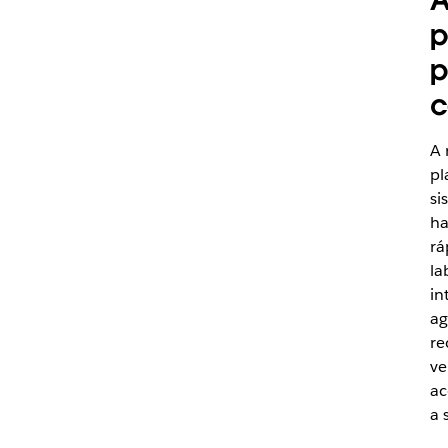
A
p
p
c
A 
pl
si
ha
rá
la
in
ag
re
ve
ac
a 