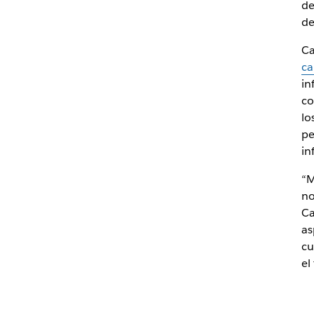
de
de
Ca
ca
in
co
lo
pe
in
“M
no
Ca
as
cu
el