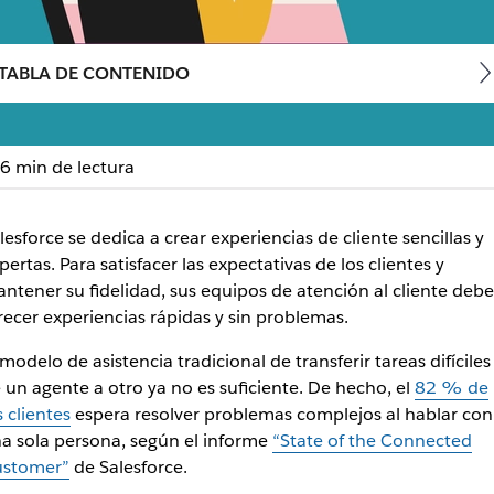
TABLA DE CONTENIDO
6 min de lectura
esforce para lograr la sa
lesforce se dedica a crear experiencias de cliente sencillas y
pertas. Para satisfacer las expectativas de los clientes y
na colaboración más rápida, intercambio de conocimientos y
ntener su fidelidad, sus equipos de atención al cliente deb
recer experiencias rápidas y sin problemas.
 modelo de asistencia tradicional de transferir tareas difíciles
 un agente a otro ya no es suficiente. De hecho, el
82 % de
s clientes
espera resolver problemas complejos al hablar con
a sola persona, según el informe
“State of the Connected
stomer”
de Salesforce.