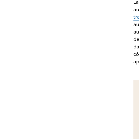
L
au
tr
au
au
de
da
có
ap