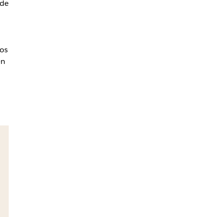
 de
jos
en