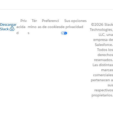
Priv
Tér
Preferenci
Sus opciones
Descargar
©2026 Slack
acida
mino
as de cookies
de privacidad
Slack
Technologies,
d
s
LLC, una
empresa de
Salesforce.
Todos los
derechos
reservados.
Las distintas
marcas
comerciales
pertenecen a
sus
respectivos
propietarios.