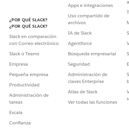
a
Apps e integraciones
Uso compartido de
¿POR QUÉ SLACK?
archivos
¿POR QUÉ SLACK?
IA de Slack
S
Slack en comparación
Agentforce
V
con Correo electrónico
Búsqueda empresarial
S
Slack o Teams
Seguridad
Empresa
Administración de
S
Pequeña empresa
claves Enterprise
b
Productividad
Atlas de Slack
V
Administración de
s
Ver todas las funciones
tareas
Escala
Confianza