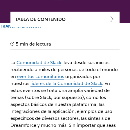
TABLA DE CONTENIDO
TRANSFORMACIÓN
Slack para la atención al
5 min de lectura
cliente: consejos de
expertos de la Comunidad
La
Comunidad de Slack
lleva desde sus inicios
de Slack en NYC
recibiendo a miles de personas de todo el mundo
en
eventos comunitarios
organizados por
nuestros
líderes de la Comunidad de Slack
. En
Aprende de expertos en Slack sobre cómo puedes sacar el
estos eventos se trata una amplia variedad de
mayor provecho de la plataforma para brindar atención al
temas (sobre Slack, por supuesto), como los
cliente.
aspectos básicos de nuestra plataforma, las
integraciones de la aplicación, ejemplos de uso
Autor: Jacob Gross
específicos de diversos sectores, las síntesis de
30 de septiembre de 2025
Dreamforce y mucho más. Sin importar que seas
Ilustración de Zoe Berger