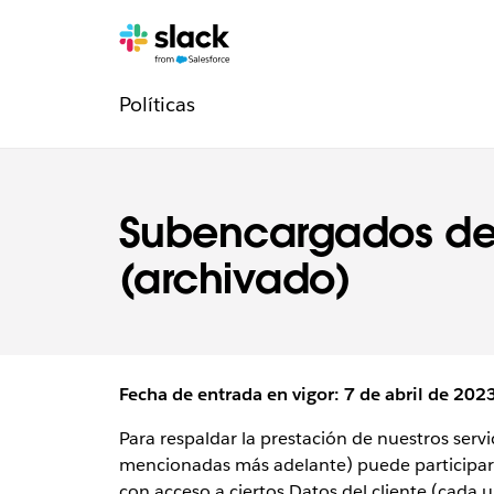
Navegación
Páginas
adicionales
Políticas
de
la
sección
Subencargados de
Legal
(archivado)
Fecha de entrada en vigor: 7 de abril de 202
Para respaldar la prestación de nuestros servi
mencionadas más adelante) puede participar 
con acceso a ciertos Datos del cliente (cada 