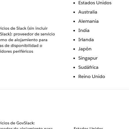
Estados Unidos
Australia
Alemania
icios de Slack (sin incluir
India
Slack): proveedor de servicio
Irlanda
erno de alojamiento para
as de disponibilidad o
Japón
idores periféricos
Singapur
Sudáfrica
Reino Unido
vicios de GovSlack:
veedor de alojamiento para
Estados Unidos