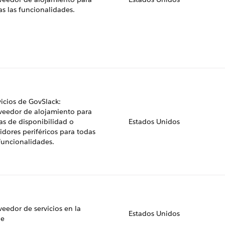
as las funcionalidades.
vicios de GovSlack:
veedor de alojamiento para
as de disponibilidad o
Estados Unidos
idores periféricos para todas
 funcionalidades.
veedor de servicios en la
Estados Unidos
e