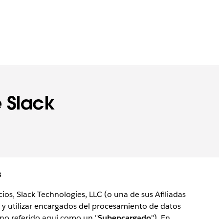
 Slack
3
cios, Slack Technologies, LLC (o una de sus Afiliadas
y utilizar encargados del procesamiento de datos
uno referido aquí como un "
Subencargado
"). En