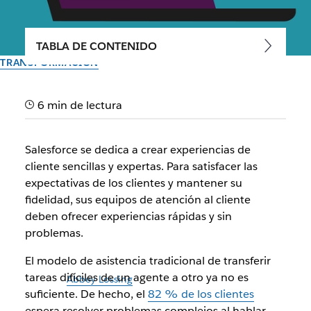
TABLA DE CONTENIDO
TRANSFORMACIÓN
Descubre la receta de
6 min de lectura
Salesforce para lograr la
satisfacción del cliente
Salesforce se dedica a crear experiencias de
cliente sencillas y expertas. Para satisfacer las
Slack impulsa a los agentes de servicio empresarial con una
expectativas de los clientes y mantener su
colaboración más rápida, intercambio de conocimientos y
fidelidad, sus equipos de atención al cliente
mucho más
deben ofrecer experiencias rápidas y sin
problemas.
El equipo de Slack
El modelo de asistencia tradicional de transferir
26 de octubre de 2023
tareas difíciles de un agente a otro ya no es
Ilustración de
Abbey Lossing
suficiente. De hecho, el
82 % de los clientes
espera resolver problemas complejos al hablar