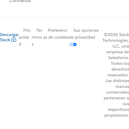
Confianza
Priv
Tér
Preferenci
Sus opciones
Descargar
©2026 Slack
acida
mino
as de cookies
de privacidad
Slack
Technologies,
d
s
LLC, una
empresa de
Salesforce.
Todos los
derechos
reservados.
Las distintas
marcas
comerciales
pertenecen a
sus
respectivos
propietarios.