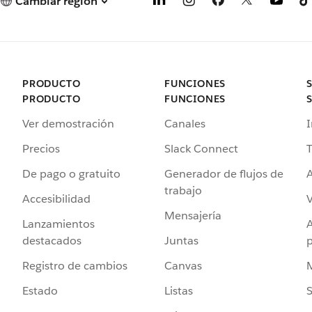
Cambiar región
PRODUCTO
FUNCIONES
PRODUCTO
FUNCIONES
Ver demostración
Canales
I
Precios
Slack Connect
T
De pago o gratuito
Generador de flujos de
A
trabajo
Accesibilidad
Mensajería
Lanzamientos
destacados
Juntas
Registro de cambios
Canvas
Estado
Listas