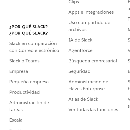
Clips
F
a
Apps e integraciones
Uso compartido de
¿POR QUÉ SLACK?
archivos
¿POR QUÉ SLACK?
IA de Slack
S
Slack en comparación
Agentforce
V
con Correo electrónico
Búsqueda empresarial
S
Slack o Teams
Seguridad
Empresa
Administración de
S
Pequeña empresa
claves Enterprise
b
Productividad
Atlas de Slack
V
Administración de
s
Ver todas las funciones
tareas
Escala