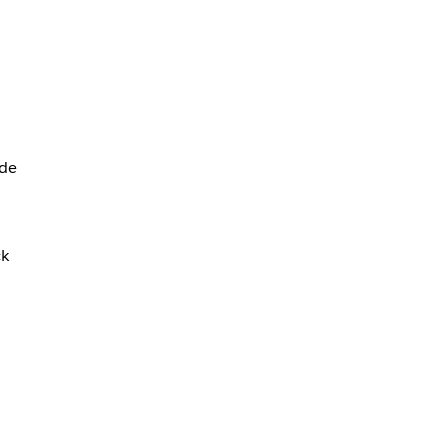
 de
.
ck