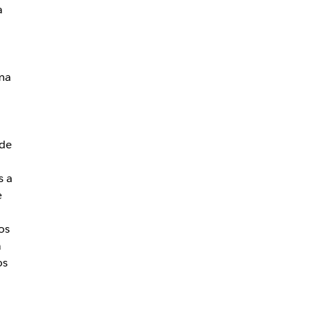
a
ma
 de
s a
e
os
a
os