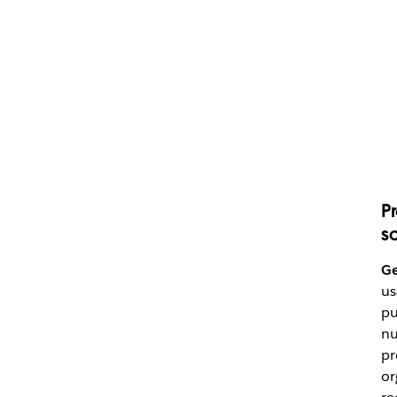
P
s
Ge
us
pu
nu
pr
or