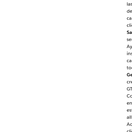
la
de
ca
cl
Sa
se
Ay
in
ca
to
Ge
cr
GT
Co
en
es
al
Ac
cl