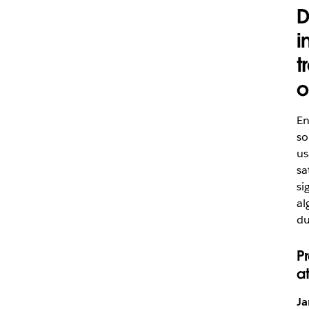
D
i
t
o
En
so
us
sa
si
al
du
P
a
Ja