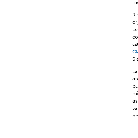
mu
Re
or
Le
co
Ga
Cl
Sl
La
at
pu
mi
as
va
de