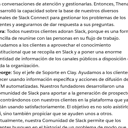
s conversaciones de atención y gestionarlas. Entonces, Then
sarrolló la capacidad sobre la base de nuestros diversos
nales de Slack Connect para gestionar los problemas de los
ientes y asegurarnos de dar respuesta a sus preguntas.
ra:
Todos nuestros clientes adoran Slack, porque es una for
ncilla de reunirse con las personas en su flujo de trabajo.
udamos a los clientes a aprovechar el conocimiento
stitucional que se recopila en Slack y a poner una enorme
ntidad de información de los canales públicos a disposición
da la organización.
orge:
Soy el jefe de Soporte en Clay. Ayudamos a los cliente
ecer usando información específica y acciones de difusión d
M automatizadas. Nuestros fundadores desarrollaron una
munidad de Slack para aportar a la generación de prospect
contrándonos con nuestros clientes en la plataforma que y
tán usando satisfactoriamente. El objetivo es no solo asistirl
lí, sino también propiciar que se ayuden unos a otros.
tualmente, nuestra Comunidad de Slack permite que los
ientes busquen en el historial de un problema de modo que