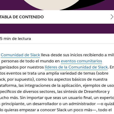
TABLA DE CONTENIDO
5 min de lectura
l cliente: consejos de e
a
Comunidad de Slack
lleva desde sus inicios recibiendo a mil
 personas de todo el mundo en
eventos comunitarios
ganizados por nuestros
líderes de la Comunidad de Slack
. E
yor provecho de la plataforma para brindar atención al cli
tos eventos se trata una amplia variedad de temas (sobre
ack, por supuesto), como los aspectos básicos de nuestra
ataforma, las integraciones de la aplicación, ejemplos de uso
pecíficos de diversos sectores, las síntesis de Dreamforce y
cho más. Sin importar que seas un usuario final, un experto
 principiante, un desarrollador o un administrador ―o quiz
lo quieras empezar a conocer Slack un poco más―, todo el