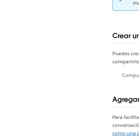
mo
Crear u
Puedes crea
compartirlo
Compu
Agregar
Para facili
conversaci
como una 