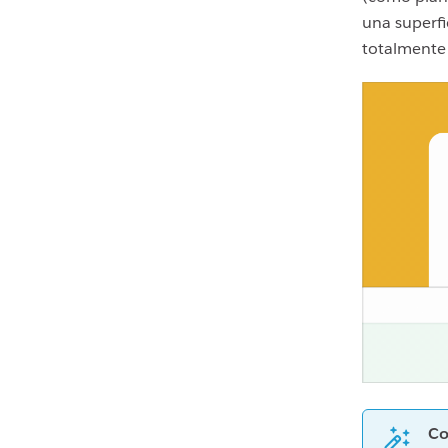
una superfi
totalmente
Co