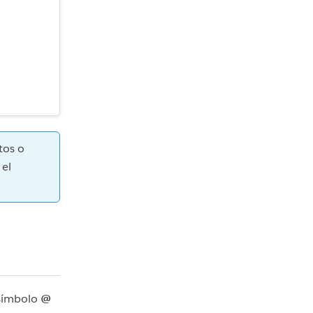
tos o
 el
símbolo
@