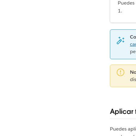
Puedes 
1.
Co
ca
pe
No
di
Aplicar
Puedes apli