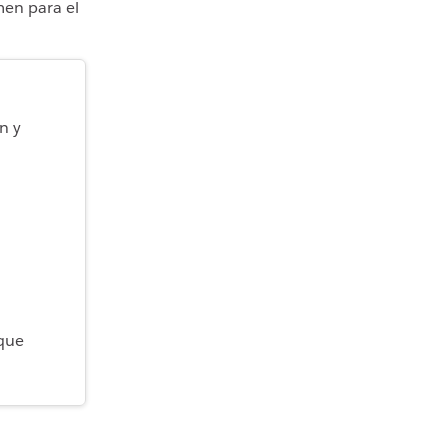
men para el
n y
que