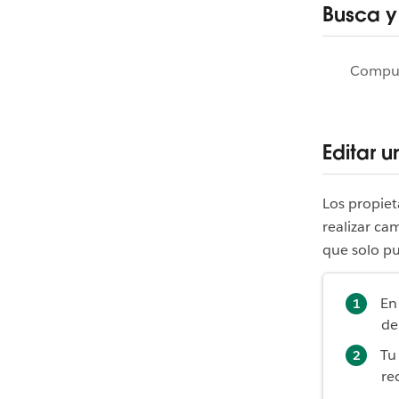
Busca y
Compu
Editar 
Los propiet
realizar ca
que solo p
En
de
Tu
re