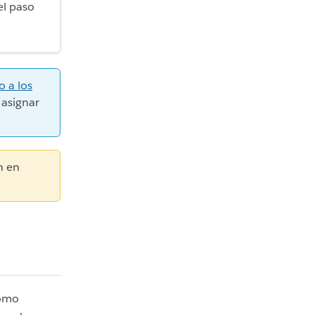
el paso
o a los
asignar
n en
como