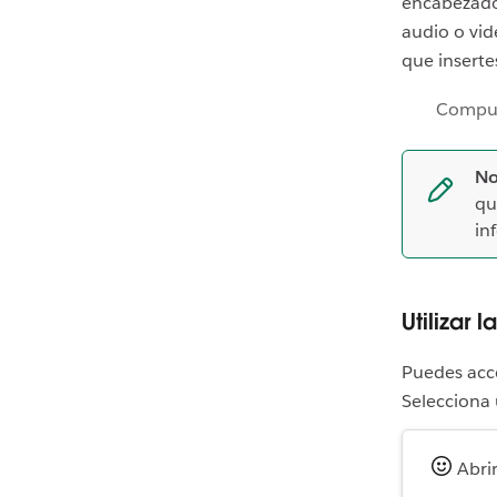
encabezados
audio o vid
que inserte
Compu
No
qu
in
Utilizar 
Puedes acce
Selecciona 
Abrir