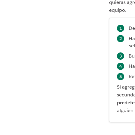
quieras agr
equipo.
De
Ha
se
Bu
Ha
Re
Si agreg
secunda
predet
alguien 