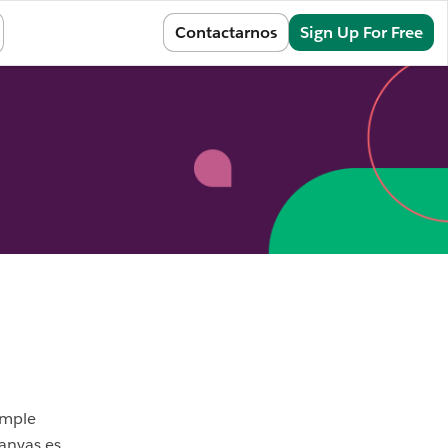
Sign In
Contactarnos
Sign Up For Free
imple
anvas es