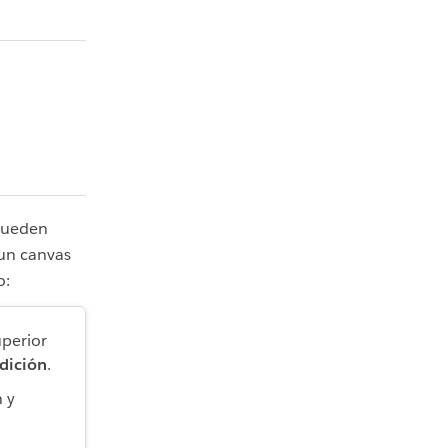
ueden
 un canvas
o:
uperior
edición
.
n y