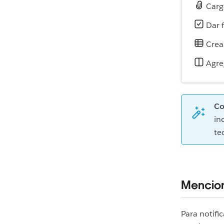
Carg
Dar 
Crear
Agre
Co
in
te
Mencion
Para notifi