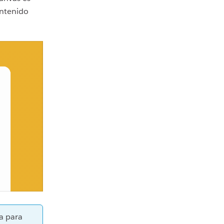
ontenido
a para