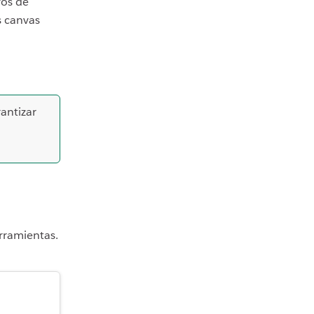
vos de
s canvas
antizar
rramientas.