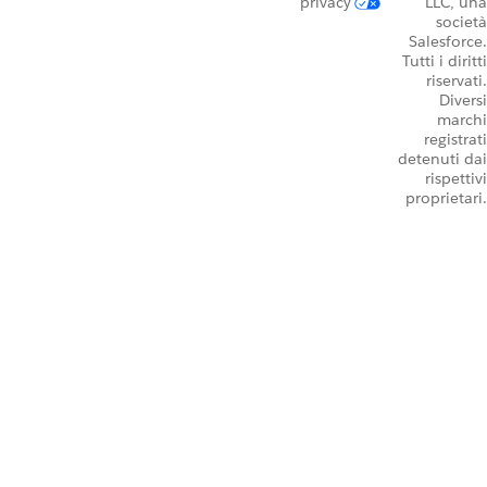
privacy
LLC, una
società
Salesforce.
Tutti i diritti
riservati.
Diversi
marchi
registrati
detenuti dai
rispettivi
proprietari.