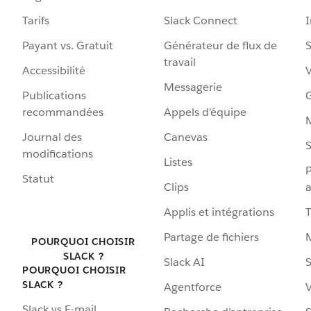
Tarifs
Slack Connect
Payant vs. Gratuit
Générateur de flux de
S
travail
Accessibilité
Messagerie
Publications
G
recommandées
Appels d’équipe
Journal des
Canevas
S
modifications
Listes
P
Statut
Clips
a
Applis et intégrations
Partage de fichiers
POURQUOI CHOISIR
SLACK ?
Slack AI
S
POURQUOI CHOISIR
SLACK ?
Agentforce
V
Slack vs E-mail