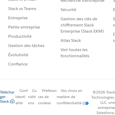
Recherche d’entreprise
S
Slack vs Teams
Sécurité
Entreprise
Gestion des clés de
S
chiffrement Slack
v
Petite entreprise
Enterprise (Slack EKM)
D
Productivité
Atlas Slack
s
Gestion des tâches
Voir toutes les
Évolutivité
fonctionnalités
Confiance
Conf
Co
Préféren
Vos choix en
Téléchar
©2026 Slack
ger
identi
nditi
ces de
matière de
Technologies,
Slack
LLC, une
alité
ons
cookies
confidentialité
entreprise
Salesforce.