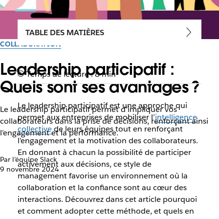
TABLE DES MATIÈRES
COLLABORATION
Leadership participatif :
Temps de lecture : 8 min
Quels sont ses avantages ?
Le leadership participatif est une approche qui
Le leadership participatif permet d'impliquer vos
permet aux entreprises de mobiliser l’
intelligence
collaborateurs dans la prise de décisions, renforçant ainsi
collective
de leurs équipes tout en renforçant
l’engagement et la performance.
l’engagement et la motivation des collaborateurs.
En donnant à chacun la possibilité de participer
Par l’équipe Slack
activement aux décisions, ce style de
9 novembre 2024
management favorise un environnement où la
collaboration et la confiance sont au cœur des
interactions. Découvrez dans cet article pourquoi
et comment adopter cette méthode, et quels en