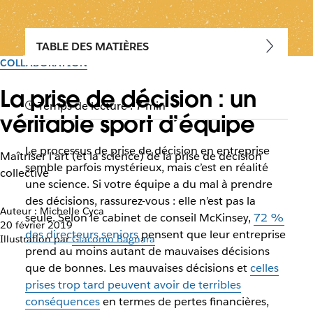
TABLE DES MATIÈRES
COLLABORATION
La prise de décision : un
Temps de lecture : 7 min
véritable sport d’équipe
Le processus de prise de décision en entreprise
Maîtriser l’art (et la science) de la prise de décision
semble parfois mystérieux, mais c’est en réalité
collective
une science. Si votre équipe a du mal à prendre
des décisions, rassurez-vous : elle n’est pas la
Auteur : Michelle Cyca
seule. Selon le cabinet de conseil McKinsey,
72 %
20 février 2019
des directeurs seniors
pensent que leur entreprise
Illustration par
Giacomo Bagnara
prend au moins autant de mauvaises décisions
que de bonnes. Les mauvaises décisions et
celles
prises trop tard peuvent avoir de terribles
conséquences
en termes de pertes financières,