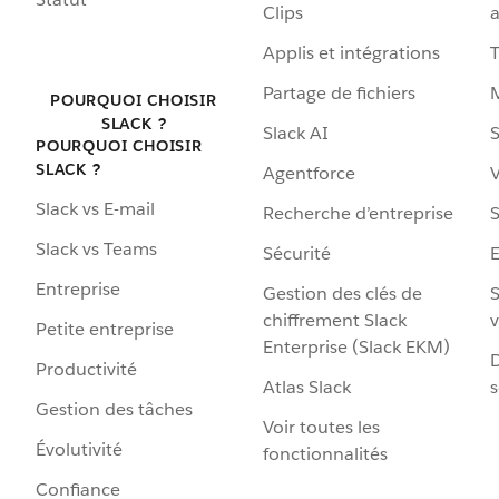
Clips
a
Applis et intégrations
Partage de fichiers
POURQUOI CHOISIR
SLACK ?
Slack AI
S
POURQUOI CHOISIR
SLACK ?
Agentforce
V
Slack vs E-mail
Recherche d’entreprise
S
Slack vs Teams
Sécurité
Entreprise
Gestion des clés de
S
chiffrement Slack
v
Petite entreprise
Enterprise (Slack EKM)
D
Productivité
Atlas Slack
s
Gestion des tâches
Voir toutes les
Évolutivité
fonctionnalités
Confiance