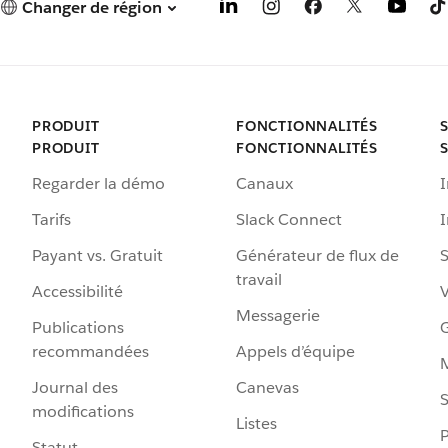
Changer de région
PRODUIT
FONCTIONNALITÉS
PRODUIT
FONCTIONNALITÉS
Regarder la démo
Canaux
I
Tarifs
Slack Connect
Payant vs. Gratuit
Générateur de flux de
S
travail
Accessibilité
Messagerie
Publications
G
recommandées
Appels d’équipe
Journal des
Canevas
S
modifications
Listes
P
Statut