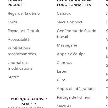
PRODUIT
FONCTIONNALITÉS
Regarder la démo
Canaux
I
Tarifs
Slack Connect
Payant vs. Gratuit
Générateur de flux de
S
travail
Accessibilité
Messagerie
Publications
G
recommandées
Appels d’équipe
Journal des
Canevas
S
modifications
Listes
P
Statut
Clips
a
Applis et intégrations
Partage de fichiers
POURQUOI CHOISIR
SLACK ?
Slack AI
S