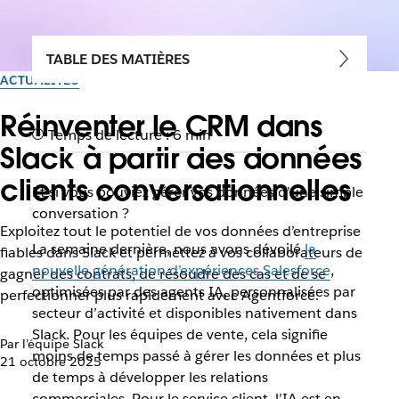
TABLE DES MATIÈRES
ACTUALITÉS
Réinventer le CRM dans
Temps de lecture : 6 min
Slack à partir des données
clients conversationnelles
Et si vous pouviez gérer vos données d’une simple
conversation ?
Exploitez tout le potentiel de vos données d’entreprise
La semaine dernière, nous avons dévoilé
la
fiables dans Slack et permettez à vos collaborateurs de
nouvelle génération d’expériences Salesforce
,
gagner des contrats, de résoudre des cas et de se
optimisées par des agents IA, personnalisées par
perfectionner plus rapidement avec Agentforce.
secteur d’activité et disponibles nativement dans
Slack. Pour les équipes de vente, cela signifie
Par l’équipe Slack
moins de temps passé à gérer les données et plus
21 octobre 2025
de temps à développer les relations
commerciales. Pour le service client, l’IA est en