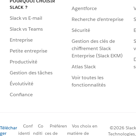
POURQUOI CHOISIR
SLACK ?
Agentforce
V
Slack vs E-mail
Recherche d’entreprise
S
Slack vs Teams
Sécurité
Entreprise
Gestion des clés de
S
chiffrement Slack
v
Petite entreprise
Enterprise (Slack EKM)
D
Productivité
Atlas Slack
s
Gestion des tâches
Voir toutes les
Évolutivité
fonctionnalités
Confiance
Conf
Co
Préféren
Vos choix en
Téléchar
©2026 Slack
ger
identi
nditi
ces de
matière de
Technologies,