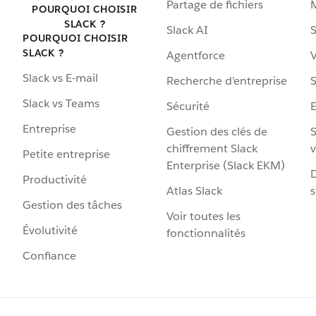
Partage de fichiers
POURQUOI CHOISIR
SLACK ?
Slack AI
S
POURQUOI CHOISIR
SLACK ?
Agentforce
V
Slack vs E-mail
Recherche d’entreprise
S
Slack vs Teams
Sécurité
Entreprise
Gestion des clés de
S
chiffrement Slack
v
Petite entreprise
Enterprise (Slack EKM)
D
Productivité
Atlas Slack
s
Gestion des tâches
Voir toutes les
Évolutivité
fonctionnalités
Confiance