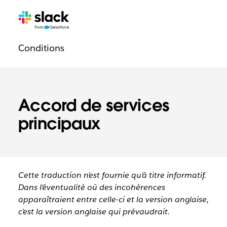
Navigation
Pages
supplémentaires
légale
Conditions
Accord de services
principaux
Cette traduction n’est fournie qu’à titre informatif.
Dans l’éventualité où des incohérences
apparaîtraient entre celle-ci et la version anglaise,
c’est la version anglaise qui prévaudrait.