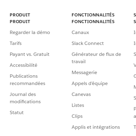
PRODUIT
FONCTIONNALITÉS
PRODUIT
FONCTIONNALITÉS
Regarder la démo
Canaux
I
Tarifs
Slack Connect
Payant vs. Gratuit
Générateur de flux de
S
travail
Accessibilité
Messagerie
Publications
G
recommandées
Appels d’équipe
Journal des
Canevas
S
modifications
Listes
P
Statut
Clips
a
Applis et intégrations