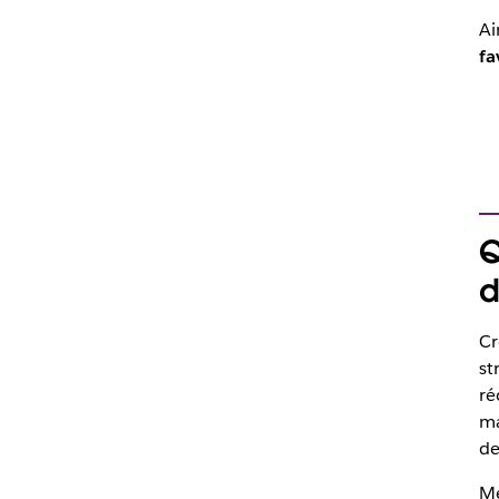
Ai
fa
Q
d
Cr
st
ré
ma
de
Me