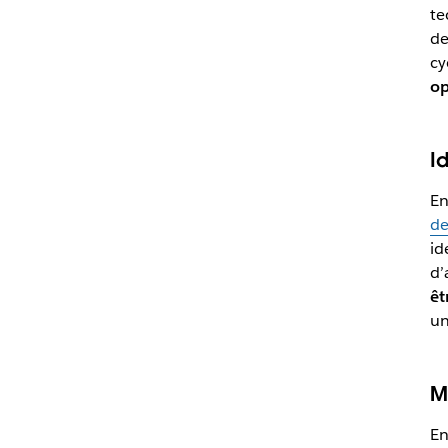
te
de
cy
op
I
En
de
id
d’
êt
un
M
En