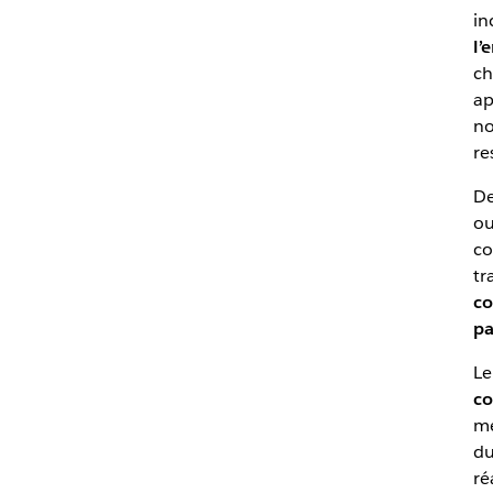
in
l’
ch
ap
no
re
De
ou
co
tr
co
pa
Le
co
me
du
ré