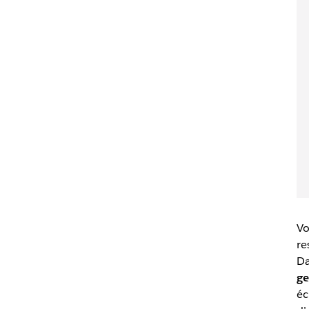
Vo
re
Da
ge
éc