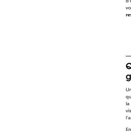
d’
vo
re
Q
g
Un
qu
la
vi
l’
E