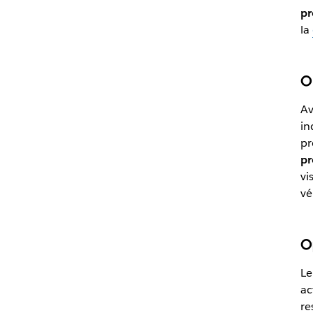
pr
la
O
Av
in
pr
pr
vi
vé
Op
Le
ac
re