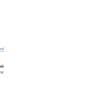
rd
it
nc