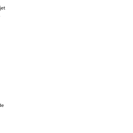
jet
.
de