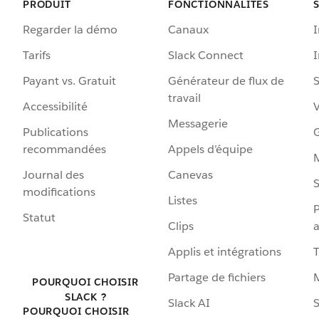
PRODUIT
FONCTIONNALITÉS
Regarder la démo
Canaux
I
Tarifs
Slack Connect
Payant vs. Gratuit
Générateur de flux de
S
travail
Accessibilité
Messagerie
Publications
G
recommandées
Appels d’équipe
Journal des
Canevas
S
modifications
Listes
P
Statut
Clips
a
Applis et intégrations
Partage de fichiers
POURQUOI CHOISIR
SLACK ?
Slack AI
S
POURQUOI CHOISIR