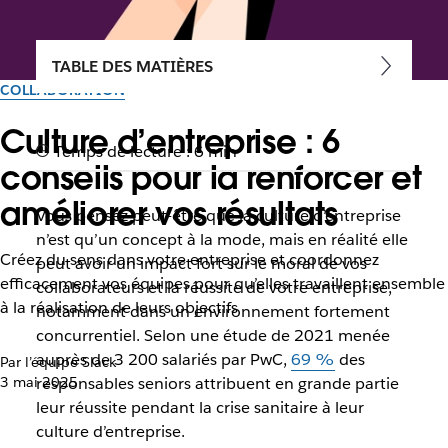
TABLE DES MATIÈRES
COLLABORATION
Culture d’entreprise : 6
Temps de lecture : 6 min
conseils pour la renforcer et
améliorer vos résultats
Vous pensez peut-être que la culture d’entreprise
n’est qu’un concept à la mode, mais en réalité elle
Créez du sens dans votre entreprise et coordonnez
peut avoir un impact fort sur le moral de vos
efficacement vos équipes pour qu’elles travaillent ensemble
collaborateurs et la réussite de votre entreprise,
à la réalisation de leurs objectifs
notamment dans un environnement fortement
concurrentiel. Selon une étude de 2021 menée
auprès de 3 200 salariés par PwC,
69 %
des
Par l’équipe Slack
3 mai 2025
responsables seniors attribuent en grande partie
leur réussite pendant la crise sanitaire à leur
culture d’entreprise.