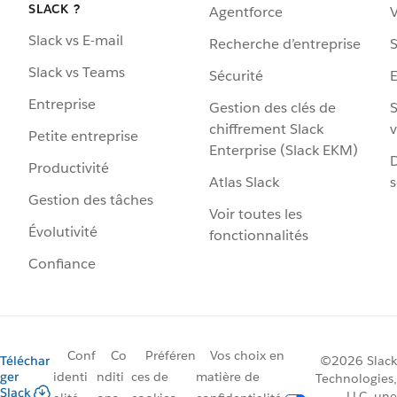
SLACK ?
Agentforce
V
Slack vs E-mail
Recherche d’entreprise
S
Slack vs Teams
Sécurité
Entreprise
Gestion des clés de
S
chiffrement Slack
v
Petite entreprise
Enterprise (Slack EKM)
D
Productivité
Atlas Slack
s
Gestion des tâches
Voir toutes les
Évolutivité
fonctionnalités
Confiance
Conf
Co
Préféren
Vos choix en
Téléchar
©2026 Slack
ger
identi
nditi
ces de
matière de
Technologies,
Slack
LLC, une