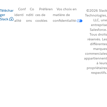
Conf
Co
Préféren
Vos choix en
Téléchar
©2026 Slack
ger
identi
nditi
ces de
matière de
Technologies,
Slack
LLC, une
alité
ons
cookies
confidentialité
entreprise
Salesforce.
Tous droits
réservés. Les
différentes
marques
commerciales
appartiennent
à leurs
propriétaires
respectifs.