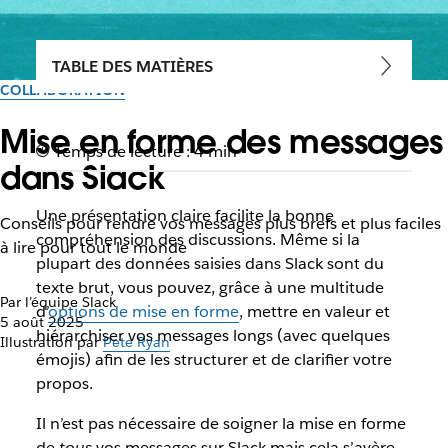
TABLE DES MATIÈRES
COLLABORATION
Mise en forme des messages
Temps de lecture : 4 min
dans Slack
Une présentation claire facilite la bonne
Conseils pour rendre vos messages plus brefs et plus faciles
compréhension des discussions. Même si la
à lire pour tout le monde
plupart des données saisies dans Slack sont du
texte brut, vous pouvez, grâce à une multitude
Par l’équipe Slack
d’
options de mise en forme
, mettre en valeur et
5 août 2025
hiérarchiser vos messages longs (avec quelques
Illustration par
Pete Ryan
émojis) afin de les structurer et de clarifier votre
propos.
Il n’est pas nécessaire de soigner la mise en forme
de
tous
vos messages sur Slack mais cela s’avère