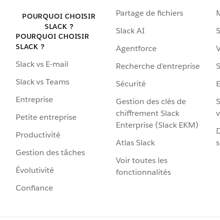
Partage de fichiers
POURQUOI CHOISIR
SLACK ?
Slack AI
S
POURQUOI CHOISIR
SLACK ?
Agentforce
V
Slack vs E-mail
Recherche d’entreprise
S
Slack vs Teams
Sécurité
Entreprise
Gestion des clés de
S
chiffrement Slack
v
Petite entreprise
Enterprise (Slack EKM)
D
Productivité
Atlas Slack
s
Gestion des tâches
Voir toutes les
Évolutivité
fonctionnalités
Confiance