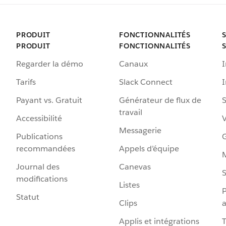
PRODUIT
FONCTIONNALITÉS
PRODUIT
FONCTIONNALITÉS
Regarder la démo
Canaux
I
Tarifs
Slack Connect
Payant vs. Gratuit
Générateur de flux de
S
travail
Accessibilité
Messagerie
Publications
G
recommandées
Appels d’équipe
Journal des
Canevas
S
modifications
Listes
P
Statut
Clips
a
Applis et intégrations