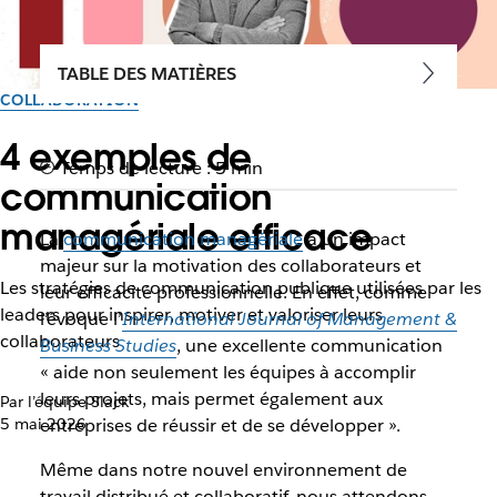
TABLE DES MATIÈRES
COLLABORATION
4 exemples de
Temps de lecture : 5 min
communication
managériale efficace
La
communication managériale
a un impact
majeur sur la motivation des collaborateurs et
Les stratégies de communication publique utilisées par les
leur efficacité professionnelle. En effet, comme
leaders pour inspirer, motiver et valoriser leurs
l’évoque l’
International Journal of Management &
collaborateurs
Business Studies
, une excellente communication
« aide non seulement les équipes à accomplir
leurs projets, mais permet également aux
Par l’équipe Slack
5 mai 2026
entreprises de réussir et de se développer ».
Même dans notre nouvel environnement de
travail distribué et collaboratif, nous attendons