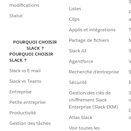
S
modifications
Listes
P
Statut
Clips
a
Applis et intégrations
Partage de fichiers
POURQUOI CHOISIR
SLACK ?
Slack AI
S
POURQUOI CHOISIR
SLACK ?
Agentforce
V
Slack vs E-mail
Recherche d’entreprise
S
Slack vs Teams
Sécurité
Entreprise
Gestion des clés de
S
chiffrement Slack
v
Petite entreprise
Enterprise (Slack EKM)
D
Productivité
Atlas Slack
s
Gestion des tâches
Voir toutes les