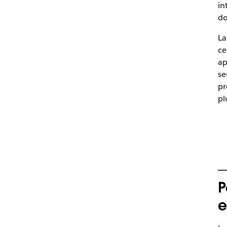
in
do
La
ce
ap
se
pr
pl
P
e