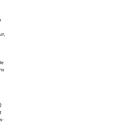
n
ur,
de
ns
)
t
s-