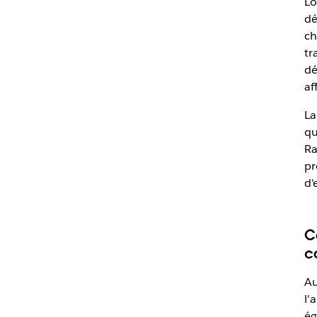
Lo
dé
ch
tr
dé
af
La
qu
Ra
pr
d'
C
c
Au
l'
ég