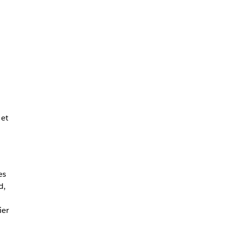
 et
es
d,
ier