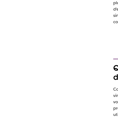
pl
d'
si
co
Q
d
Co
vi
vo
pr
ut