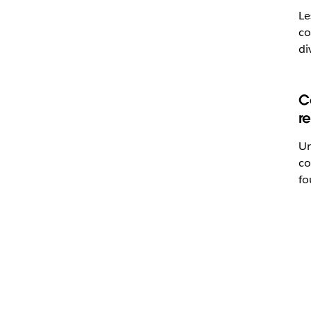
Le
co
di
C
r
Un
co
fo