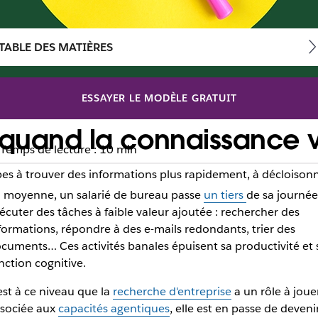
TABLE DES MATIÈRES
ESSAYER LE MODÈLE GRATUIT
 quand la connaissance v
Temps de lecture : 10 min
s à trouver des informations plus rapidement, à décloisonner
 moyenne, un salarié de bureau passe
un tiers
de sa journée
écuter des tâches à faible valeur ajoutée : rechercher des
formations, répondre à des e-mails redondants, trier des
cuments… Ces activités banales épuisent sa productivité et 
nction cognitive.
est à ce niveau que la
recherche d'entreprise
a un rôle à jouer
sociée aux
capacités agentiques
, elle est en passe de deveni