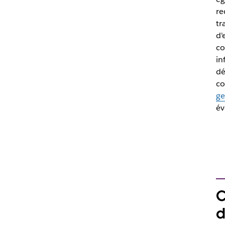
re
tr
d'
co
in
dé
co
ge
év
C
d