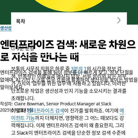
목차
생산성
엔터프라이즈 검색: 새로운 차원으
9분 분량
로 지식을 만나는 때
보통의 사무직 직원은 하루 중
3분의 1
의 시간을 정보 검
엔터프라이즈 검색을 통해 팀이 정보를 더 빠르게 찾고, 정보 단절을
색, 반복적인 이메일과 메시지 답장, 서류 정리와 같은 저부
없애며, AI 기반 도구를 업무 흐름에 활용하여 생산성을 높이는 방법을
가 가치의 ‘업무를 위한 업무’에 사용하고 있습니다. 이러한
알아보세요.
단조로운 작업은 생산성과 인지 기능을 소모시키는 결과를
초래합니다.
작성자: Claire Bowman, Senior Product Manager at Slack
2025년 12월 15일
이럴 때
엔터프라이즈 검색
이 진가를 발휘하죠. 여기에
에
이전트 기능
까지 더해지면, 영향력은 그 어느 때보다도 강
력해집니다. 이제 엔터프라이즈 검색이 왜 중요한지, 그리
고 Slack이 엔터프라이즈 검색을 단순한 정보 검색 수준에