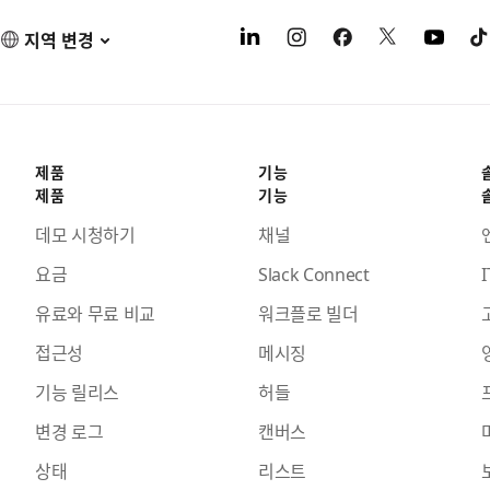
지역 변경
제품
기능
제품
기능
데모 시청하기
채널
요금
Slack Connect
I
유료와 무료 비교
워크플로 빌더
접근성
메시징
기능 릴리스
허들
변경 로그
캔버스
상태
리스트