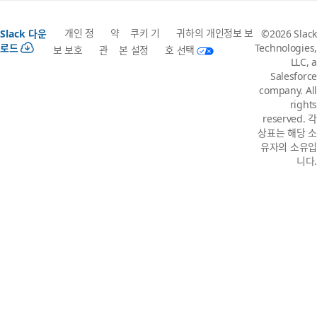
개인 정
약
쿠키 기
귀하의 개인정보 보
Slack 다운
©2026 Slack
로드
Technologies,
보 보호
관
본 설정
호 선택
LLC, a
Salesforce
company. All
rights
reserved. 각
상표는 해당 소
유자의 소유입
니다.